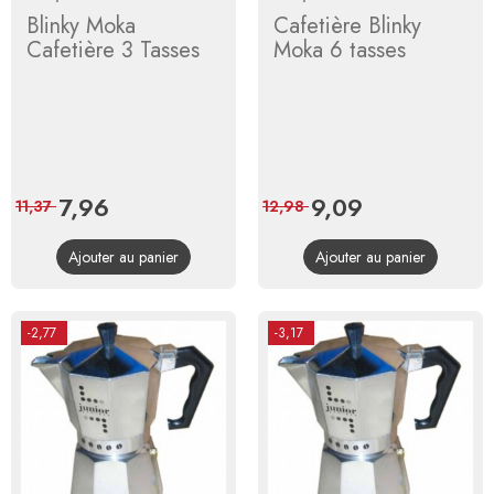
Blinky Moka
Cafetière Blinky
Cafetière 3 Tasses
Moka 6 tasses
Prix
7,96
Prix
Prix
9,09
Prix
11,37
12,98
de
de
Ajouter au panier
Ajouter au panier
base
base
-2,77
-3,17