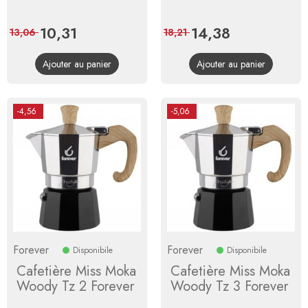
Prix
10,31
Prix
Prix
14,38
Prix
13,06
18,21
de
de
Ajouter au panier
Ajouter au panier
base
base
-4,56
-5,06
Forever
Forever
Disponibile
Disponibile
Cafetière Miss Moka
Cafetière Miss Moka
Woody Tz 2 Forever
Woody Tz 3 Forever