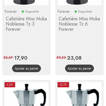
Forever
Forever
Disponibile
Disponibile
Cafetière Miss Moka
Cafetière Miss Moka
Noblesse Tz 3
Noblesse Tz 6
Forever
Forever
Prix
17,90
Prix
Prix
23,08
Prix
22,67
29,23
de
de
Ajouter au panier
Ajouter au panier
base
base
-3,29
-10,79