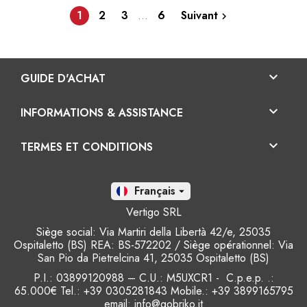
1
2
3
…
6
Suivant


GUIDE D'ACHAT

INFORMATIONS & ASSISTANCE

TERMES ET CONDITIONS
Fr

Vertigo SRL
Siège social: Via Martiri della Libertà 42/e, 25035
Ospitaletto (BS) REA: BS-572202 / Siège opérationnel: Via
San Pio da Pietrelcina 41, 25035 Ospitaletto (BS)
P.I.: 03899120988 – C.U.: M5UXCR1 - C.p.e.p. .:
65.000€ Tel.: +39 0305281843 Mobile.: +39 3899165795
email:
info@gobriko.it