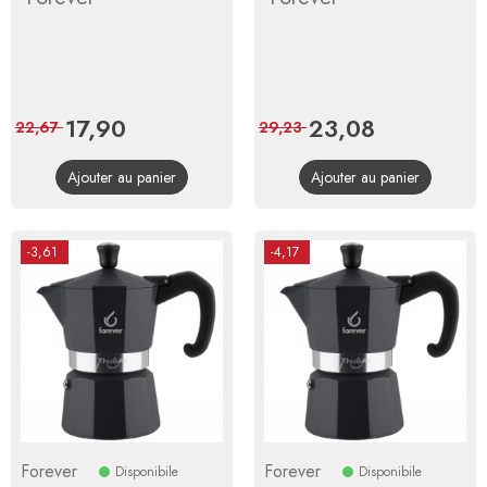
Prix
17,90
Prix
Prix
23,08
Prix
22,67
29,23
de
de
Ajouter au panier
Ajouter au panier
base
base
-3,61
-4,17
Forever
Forever
Disponibile
Disponibile