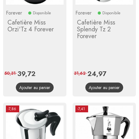
Forever
Forever
Disponibile
Disponibile
Cafetière Miss
Cafetière Miss
Orzi'Tz 4 Forever
Splendy Tz 2
Forever
Prix
39,72
Prix
Prix
24,97
Prix
50,31
31,62
de
de
Ajouter au panier
Ajouter au panier
base
base
-7,86
-7,41