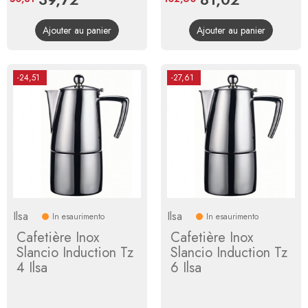
de
de
Ajouter au panier
Ajouter au panier
base
base
-24,51
-27,61
Ilsa
Ilsa
In esaurimento
In esaurimento
Cafetière Inox
Cafetière Inox
Slancio Induction Tz
Slancio Induction Tz
4 Ilsa
6 Ilsa