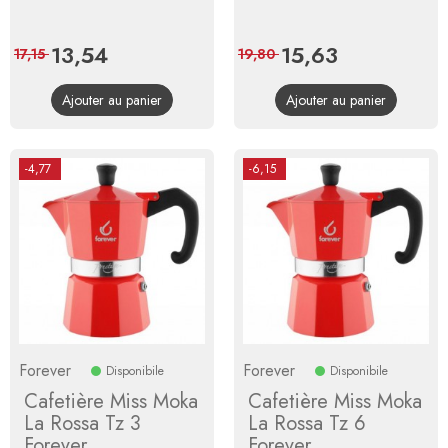
Prix
13,54
Prix
Prix
15,63
Prix
17,15
19,80
de
de
Ajouter au panier
Ajouter au panier
base
base
-4,77
-6,15
Forever
Forever
Disponibile
Disponibile
Cafetière Miss Moka
Cafetière Miss Moka
La Rossa Tz 3
La Rossa Tz 6
Forever
Forever