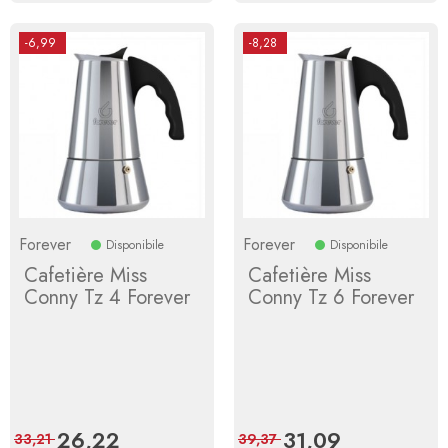
-6,99
-8,28
Forever
Forever
Disponibile
Disponibile
Cafetière Miss
Cafetière Miss
Conny Tz 4 Forever
Conny Tz 6 Forever
Prix
26,22
Prix
Prix
31,09
Prix
33,21
39,37