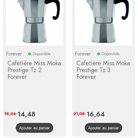
Forever
Forever
Disponibile
Disponibile
Cafetière Miss Moka
Cafetière Miss Moka
Prestige Tz 2
Prestige Tz 3
Forever
Forever
Prix
14,48
Prix
Prix
16,64
Prix
18,34
21,08
de
de
Ajouter au panier
Ajouter au panier
base
base