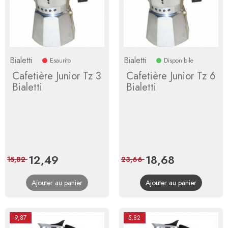
Bialetti
Bialetti
Esaurito
Disponibile
Cafetière Junior Tz 3
Cafetière Junior Tz 6
Bialetti
Bialetti
Prix
12,49
Prix
Prix
18,68
Prix
15,82
23,66
de
de
Ajouter au panier
Ajouter au panier
base
base
-9,87
-5,82