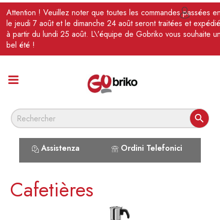
FR
Attention ! Veuillez noter que toutes les commandes passées en

le jeudi 7 août et le dimanche 24 août seront traitées et expédi
à partir du lundi 25 août. L\'équipe de Gobriko vous souhaite u
bel été !

Assistenza
Ordini Telefonici
Cafetières