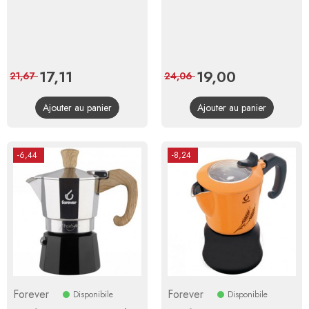
Prix
17,11
Prix
Prix
19,00
Prix
21,67
24,06
de
de
Ajouter au panier
Ajouter au panier
base
base
-6,44
-8,24
Forever
Forever
Disponibile
Disponibile