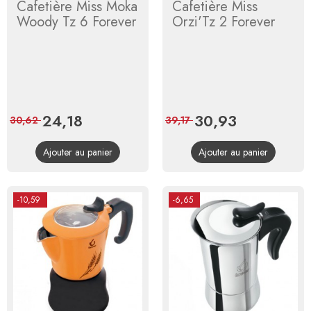
Cafetière Miss Moka
Cafetière Miss
Woody Tz 6 Forever
Orzi'Tz 2 Forever
Prix
24,18
Prix
Prix
30,93
Prix
30,62
39,17
de
de
Ajouter au panier
Ajouter au panier
base
base
-10,59
-6,65