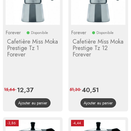
Forever
Forever
Disponibile
Disponibile
Cafetière Miss Moka
Cafetière Miss Moka
Prestige Tz 1
Prestige Tz 12
Forever
Forever
Prix
12,37
Prix
Prix
40,51
Prix
15,66
51,30
de
de
Ajouter au panier
Ajouter au panier
base
base
-3,86
-4,44