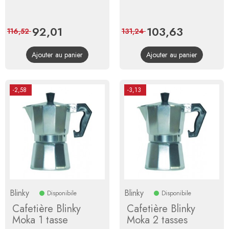
Prix
92,01
Prix
Prix
103,63
Prix
116,52
131,24
de
de
Ajouter au panier
Ajouter au panier
base
base
-2,58
-3,13
Blinky
Blinky
Disponibile
Disponibile
Cafetière Blinky
Cafetière Blinky
Moka 1 tasse
Moka 2 tasses