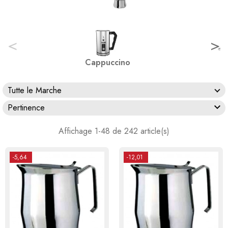
<
>
Cappuccino
Tutte le Marche

Pertinence
Affichage 1-48 de 242 article(s)
-5,64
-12,01