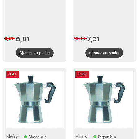
Prix
6,01
Prix
Prix
7,31
Prix
8,59
10,44
de
de
Ajouter au panier
Ajouter au panier
base
base
-3,41
-3,89
Blinky
Blinky
Disponibile
Disponibile