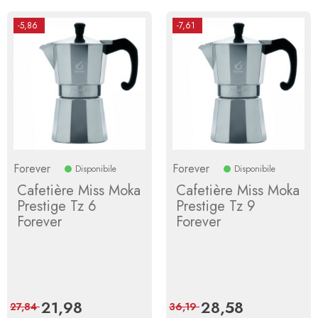
-5,86
-7,61
Forever
Forever
Disponibile
Disponibile
Cafetière Miss Moka
Cafetière Miss Moka
Prestige Tz 6
Prestige Tz 9
Forever
Forever
Prix
21,98
Prix
Prix
28,58
Prix
27,84
36,19