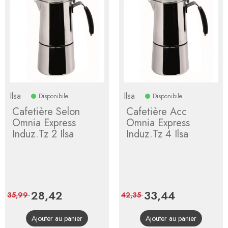
Ilsa
Ilsa
Disponibile
Disponibile
Cafetière Selon
Cafetière Acc
Omnia Express
Omnia Express
Induz.Tz 2 Ilsa
Induz.Tz 4 Ilsa
Prix
28,42
Prix
Prix
33,44
Prix
35,99
42,35
de
de
Ajouter au panier
Ajouter au panier
base
base