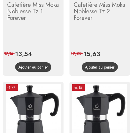
Cafetière Miss Moka
Cafetière Miss Moka
Noblesse Tz 1
Noblesse Tz 2
Forever
Forever
Prix
13,54
Prix
Prix
15,63
Prix
17,15
19,80
de
de
Ajouter au panier
Ajouter au panier
base
base
-4,77
-6,15