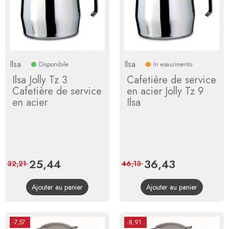
Ilsa
Ilsa
Disponibile
In esaurimento
Ilsa Jolly Tz 3
Cafetière de service
Cafetière de service
en acier Jolly Tz 9
en acier
Ilsa
Prix
25,44
Prix
Prix
36,43
Prix
32,21
46,13
de
de
Ajouter au panier
Ajouter au panier
base
base
-7,57
-8,91