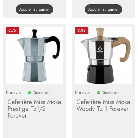
de
de
Ajouter au panier
Ajouter au panier
base
base
-2,75
-3,83
Forever
Forever
Disponibile
Disponibile
Cafetière Miss Moka
Cafetière Miss Moka
Prestige Tz1/2
Woody Tz 1 Forever
Forever