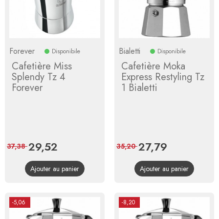
Forever
Bialetti
Disponibile
Disponibile
Cafetière Miss
Cafetière Moka
Splendy Tz 4
Express Restyling Tz
Forever
1 Bialetti
Prix
29,52
Prix
Prix
27,79
Prix
37,38
35,20
de
de
Ajouter au panier
Ajouter au panier
base
base
-5,06
-8,20