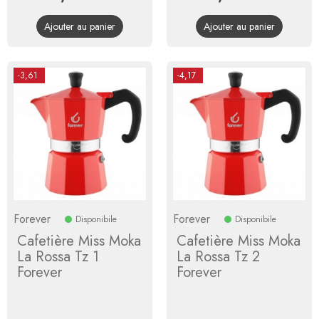
de
de
Ajouter au panier
Ajouter au panier
base
base
-3,61
-4,17
Forever
Forever
Disponibile
Disponibile
Cafetière Miss Moka
Cafetière Miss Moka
La Rossa Tz 1
La Rossa Tz 2
Forever
Forever