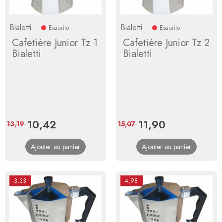
Bialetti
Bialetti
Esaurito
Esaurito
Cafetière Junior Tz 1
Cafetière Junior Tz 2
Bialetti
Bialetti
Prix
10,42
Prix
Prix
11,90
Prix
13,19
15,07
de
de
Ajouter au panier
Ajouter au panier
base
base
-3,33
-4,98