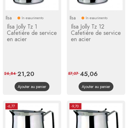
Ilsa
Ilsa
In esaurimento
In esaurimento
Ilsa Jolly Tz 1
Ilsa Jolly Tz 12
Cafetière de service
Cafetière de service
en acier
en acier
Prix
21,20
Prix
Prix
45,06
Prix
26,84
57,07
de
de
Ajouter au panier
Ajouter au panier
base
base
-6,77
-9,70