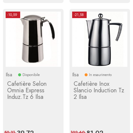
-10,59
-21,58
Ilsa
Ilsa
Disponibile
In esaurimento
Cafetière Selon
Cafetière Inox
Omnia Express
Slancio Induction Tz
Induz.Tz 6 Ilsa
2 Ilsa
Prix
39,72
Prix
Prix
81,02
Prix
50,31
102,60