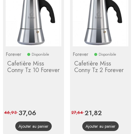
Forever
Forever
Disponibile
Disponibile
Cafetière Miss
Cafetière Miss
Conny Tz 10 Forever
Conny Tz 2 Forever
Prix
37,06
Prix
Prix
21,82
Prix
46,93
27,64
de
de
Ajouter au panier
Ajouter au panier
base
base