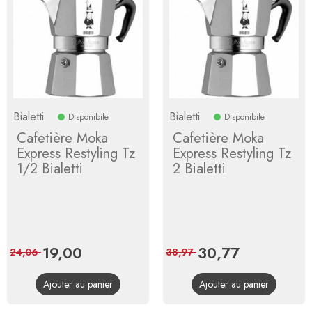
Bialetti
Bialetti
Disponibile
Disponibile
Cafetière Moka
Cafetière Moka
Express Restyling Tz
Express Restyling Tz
1/2 Bialetti
2 Bialetti
Prix
19,00
Prix
Prix
30,77
Prix
24,06
38,97
de
de
Ajouter au panier
Ajouter au panier
base
base