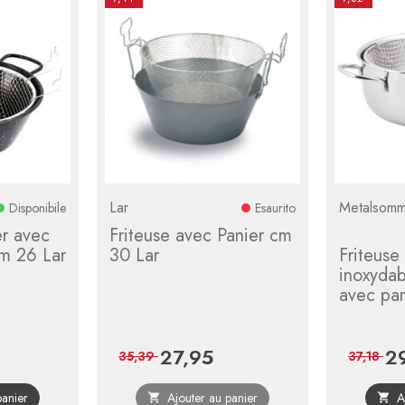
Lar
Metalsom
Disponibile
Esaurito
er avec
Friteuse avec Panier cm
cm 26 Lar
30 Lar
Friteuse
inoxyda
avec pa
27,95
2
rix
Prix
Prix
Prix
35,39
37,18
e
de
panier
Ajouter au panier
A


ase
base