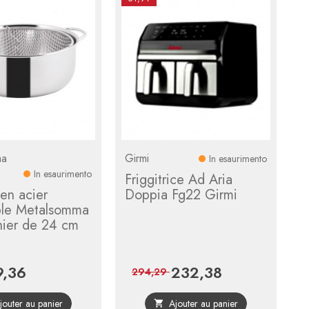
ma
Girmi
In esaurimento
In esaurimento
Friggitrice Ad Aria
 en acier
Doppia Fg22 Girmi
ble Metalsomma
nier de 24 cm
9,36
232,38
Prix
Prix
Prix
294,29
de
de
jouter au panier
Ajouter au panier

base
base