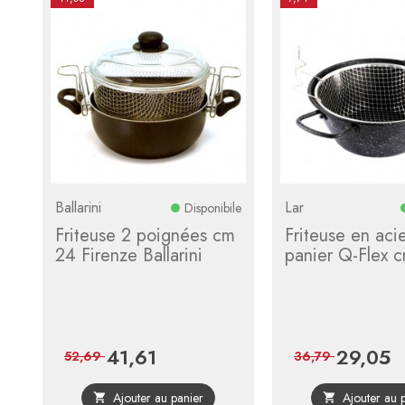
Ballarini
Lar
Disponibile
Friteuse 2 poignées cm
Friteuse en aci
24 Firenze Ballarini
panier Q-Flex 
41,61
29,05
Prix
Prix
Prix
P
52,69
36,79
de
d
Ajouter au panier
Ajouter au 


base
b