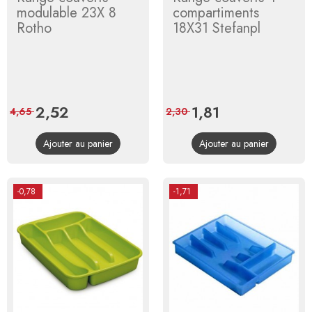
modulable 23X 8
compartiments
Rotho
18X31 Stefanpl
Prix
2,52
Prix
Prix
1,81
Prix
4,65
2,30
de
de
Ajouter au panier
Ajouter au panier
base
base
-0,78
-1,71