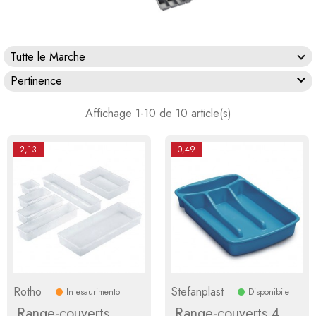
Tutte le Marche

Pertinence
Affichage 1-10 de 10 article(s)
-2,13
-0,49
Rotho
Stefanplast
In esaurimento
Disponibile
Range-couverts
Range-couverts 4