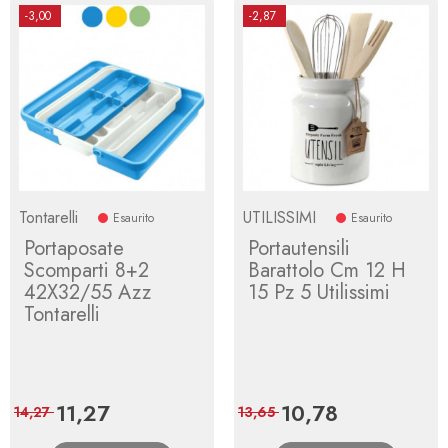
-3,00
-2,87
Tontarelli
UTILISSIMI
Esaurito
Esaurito
Portaposate
Portautensili
Scomparti 8+2
Barattolo Cm 12 H
42X32/55 Azz
15 Pz 5 Utilissimi
Tontarelli
Prix
11,27
Prix
Prix
10,78
Prix
14,27
13,65
de
de