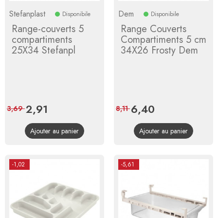
Stefanplast
Dem
Disponibile
Disponibile
Range-couverts 5
Range Couverts
compartiments
Compartiments 5 cm
25X34 Stefanpl
34X26 Frosty Dem
Prix
2,91
Prix
Prix
6,40
Prix
3,69
8,11
de
de
Ajouter au panier
Ajouter au panier
base
base
-1,02
-5,61