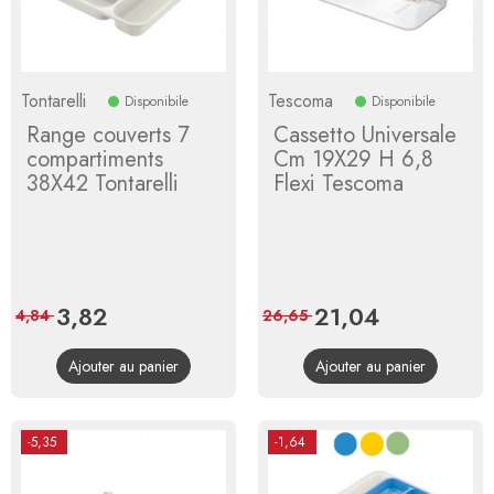
Tontarelli
Tescoma
Disponibile
Disponibile
Range couverts 7
Cassetto Universale
compartiments
Cm 19X29 H 6,8
38X42 Tontarelli
Flexi Tescoma
Prix
3,82
Prix
Prix
21,04
Prix
4,84
26,65
de
de
Ajouter au panier
Ajouter au panier
base
base
-5,35
-1,64