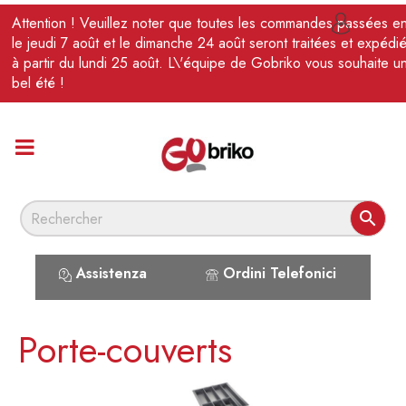
FR
Attention ! Veuillez noter que toutes les commandes passées en

le jeudi 7 août et le dimanche 24 août seront traitées et expédi
à partir du lundi 25 août. L\'équipe de Gobriko vous souhaite u
bel été !

Assistenza
Ordini Telefonici
Porte-couverts