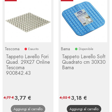
Tescoma
Bama
Esaurito
Disponibile
Tappeto Lavello Fori
Tappeto Lavello Soft
Quad. 29X27 Online
Quadrato cm 30X30
Tescoma
Bama
900842.43
Prezzo
3,77 €
Prezzo
Prezzo
3,18 €
Prezzo
4,77 €
4,02 €
base
base
Aggiungi al carrello
Aggiungi al carrello