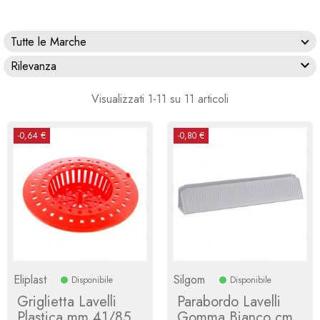
Tutte le Marche

Rilevanza
Visualizzati 1-11 su 11 articoli
-0,64 €
-0,80 €
Eliplast
Silgom
Disponibile
Disponibile
Griglietta Lavelli
Parabordo Lavelli
Plastica mm 41/85
Gomma Bianco cm