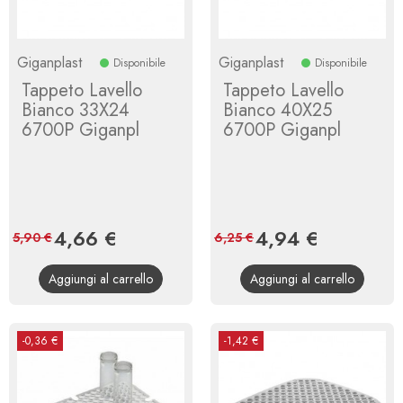
Giganplast
Giganplast
Disponibile
Disponibile
Tappeto Lavello
Tappeto Lavello
Bianco 33X24
Bianco 40X25
6700P Giganpl
6700P Giganpl
Prezzo
4,66 €
Prezzo
Prezzo
4,94 €
Prezzo
5,90 €
6,25 €
base
base
Aggiungi al carrello
Aggiungi al carrello
-0,36 €
-1,42 €