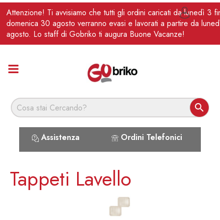
IT
Attenzione! Ti avvisiamo che tutti gli ordini caricati da lunedì 3 f

domenica 30 agosto verranno evasi e lavorati a partire da luned
agosto. Lo staff di Gobriko ti augura Buone Vacanze!

Assistenza
Ordini Telefonici
Tappeti Lavello