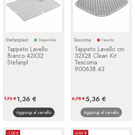
Stefanplast
Tescoma
Disponibile
Esaurito
Tappeto Lavello
Tappeto Lavello cm
Bianco 42X32
32X28 Clean Kit
Stefanpl
Tescoma
900638.43
Prezzo
1,36 €
Prezzo
Prezzo
5,36 €
Prezzo
1,72 €
6,78 €
base
base
Aggiungi al carrello
Aggiungi al carrello
-1,00 €
-0,84 €