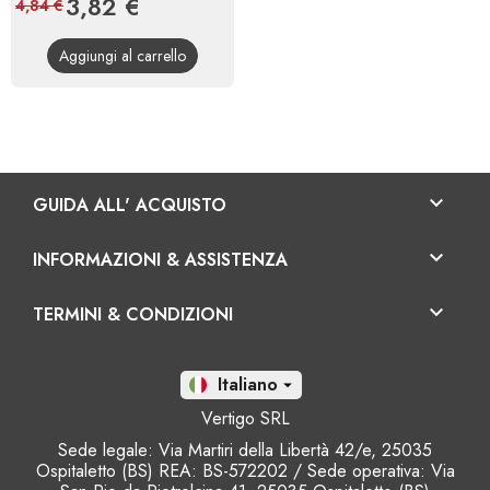
Prezzo
3,82 €
Prezzo
4,84 €
base
Aggiungi al carrello

GUIDA ALL' ACQUISTO

INFORMAZIONI & ASSISTENZA

TERMINI & CONDIZIONI
It

Vertigo SRL
Sede legale: Via Martiri della Libertà 42/e, 25035
Ospitaletto (BS) REA: BS-572202 / Sede operativa: Via