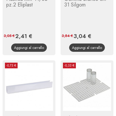
pz.2 Eliplast
31 Silgom
Prezzo
2,41 €
Prezzo
Prezzo
3,04 €
Prezzo
3,05 €
3,84 €
base
base
Aggiungi al carrello
Aggiungi al carrello
-0,73 €
-0,33 €