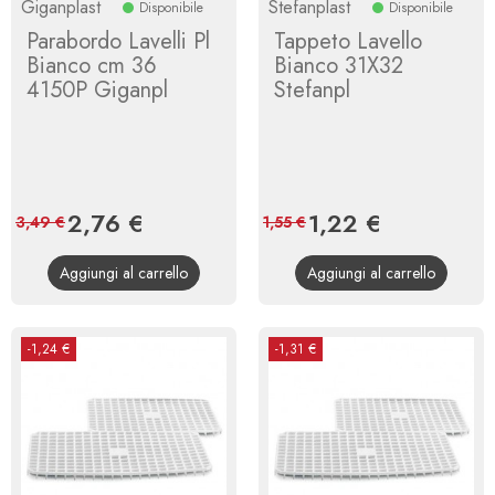
Giganplast
Stefanplast
Disponibile
Disponibile
Parabordo Lavelli Pl
Tappeto Lavello
Bianco cm 36
Bianco 31X32
4150P Giganpl
Stefanpl
Prezzo
2,76 €
Prezzo
Prezzo
1,22 €
Prezzo
3,49 €
1,55 €
base
base
Aggiungi al carrello
Aggiungi al carrello
-1,24 €
-1,31 €