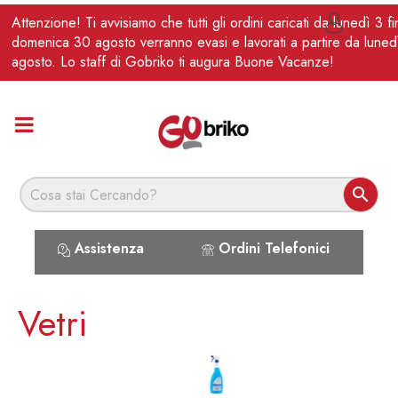
IT
Attenzione! Ti avvisiamo che tutti gli ordini caricati da lunedì 3 f

domenica 30 agosto verranno evasi e lavorati a partire da luned
agosto. Lo staff di Gobriko ti augura Buone Vacanze!

Assistenza
Ordini Telefonici
Vetri