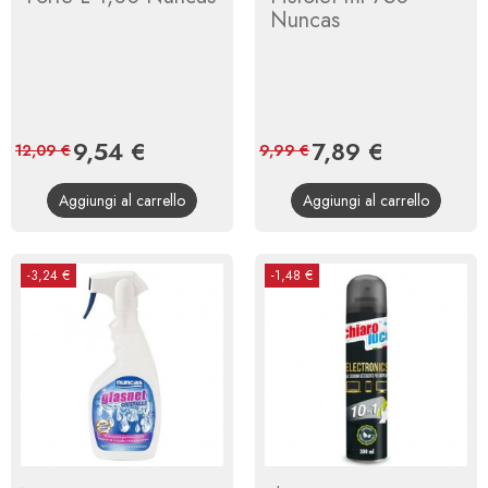
Nuncas
Prezzo
9,54 €
Prezzo
Prezzo
7,89 €
Prezzo
12,09 €
9,99 €
base
base
Aggiungi al carrello
Aggiungi al carrello
-3,24 €
-1,48 €