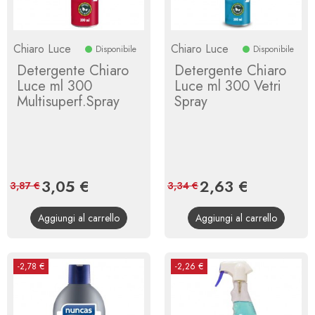
Chiaro Luce
Chiaro Luce
Disponibile
Disponibile
Detergente Chiaro
Detergente Chiaro
Luce ml 300
Luce ml 300 Vetri
Multisuperf.Spray
Spray
Prezzo
3,05 €
Prezzo
Prezzo
2,63 €
Prezzo
3,87 €
3,34 €
base
base
Aggiungi al carrello
Aggiungi al carrello
-2,78 €
-2,26 €