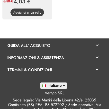
Prezzo
4,03 €
Prezzo
5,10 €
base
Aggiungi al carrello

GUIDA ALL' ACQUISTO

INFORMAZIONI & ASSISTENZA

TERMINI & CONDIZIONI
It

Vertigo SRL
Sede legale: Via Martiri della Libertà 42/e, 25035
Ospitaletto (BS) REA: BS-572202 / Sede operativa: Via