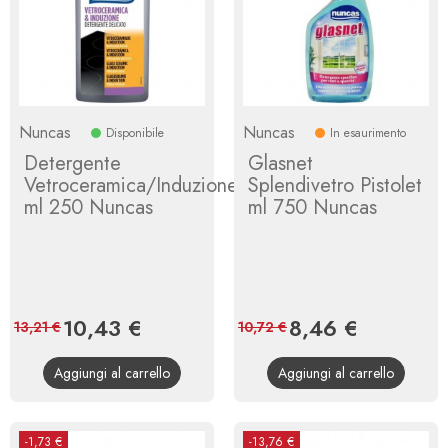
Nuncas
Nuncas
Disponibile
In esaurimento
Detergente
Glasnet
Vetroceramica/Induzione
Splendivetro Pistolet
ml 250 Nuncas
ml 750 Nuncas
Prezzo
10,43 €
Prezzo
Prezzo
8,46 €
Prezzo
13,21 €
10,72 €
base
base
Aggiungi al carrello
Aggiungi al carrello
-1,73 €
-13,76 €