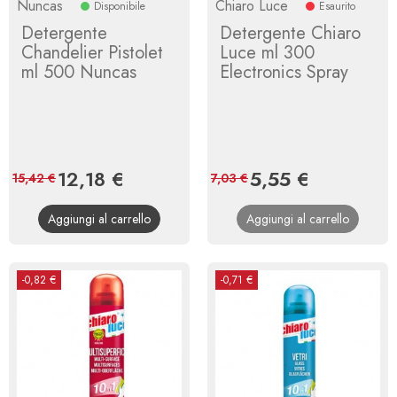
Nuncas
Chiaro Luce
Disponibile
Esaurito
Detergente
Detergente Chiaro
Chandelier Pistolet
Luce ml 300
ml 500 Nuncas
Electronics Spray
Prezzo
12,18 €
Prezzo
Prezzo
5,55 €
Prezzo
15,42 €
7,03 €
base
base
Aggiungi al carrello
Aggiungi al carrello
-0,82 €
-0,71 €