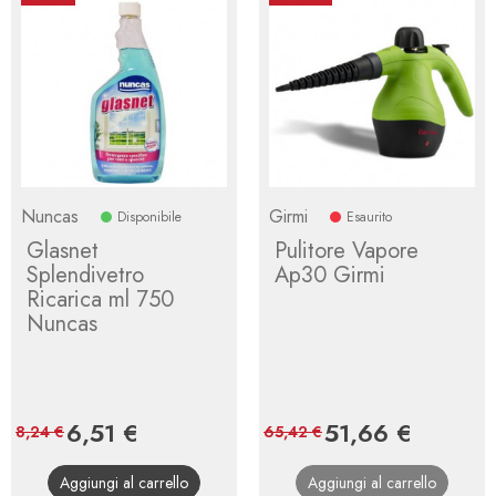
Nuncas
Girmi
Disponibile
Esaurito
Glasnet
Pulitore Vapore
Splendivetro
Ap30 Girmi
Ricarica ml 750
Nuncas
Prezzo
6,51 €
Prezzo
Prezzo
51,66 €
Prezzo
8,24 €
65,42 €
base
base
Aggiungi al carrello
Aggiungi al carrello