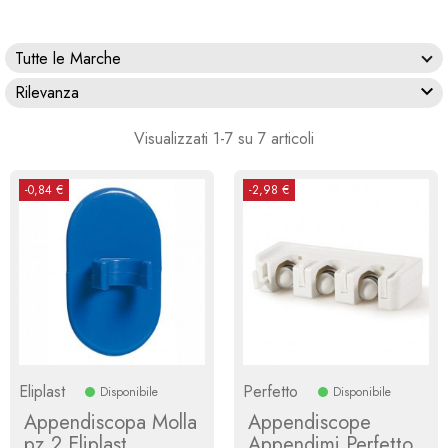
Tutte le Marche

Rilevanza
Visualizzati 1-7 su 7 articoli
-0,84 €
-2,98 €
Eliplast
Perfetto
Disponibile
Disponibile
Appendiscopa Molla
Appendiscope
pz.2 Eliplast
Appendimi Perfetto