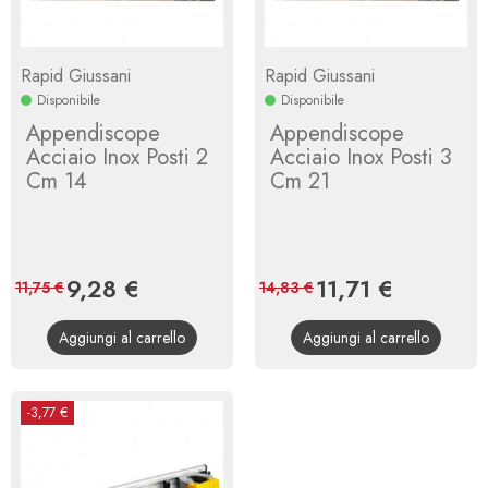
Rapid Giussani
Rapid Giussani
Disponibile
Disponibile
Appendiscope
Appendiscope
Acciaio Inox Posti 2
Acciaio Inox Posti 3
Cm 14
Cm 21
Prezzo
9,28 €
Prezzo
Prezzo
11,71 €
Prezzo
11,75 €
14,83 €
base
base
Aggiungi al carrello
Aggiungi al carrello
-3,77 €