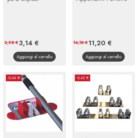
Prezzo
3,14 €
Prezzo
Prezzo
11,20 €
Prezzo
3,98 €
14,18 €
base
base
Aggiungi al carrello
Aggiungi al carrello
-0,46 €
-0,42 €