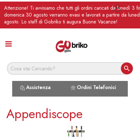
IT
Attenzione! Ti avvisiamo che tutti gli ordini caricati da lunedì 3 f

domenica 30 agosto verranno evasi e lavorati a partire da luned
agosto. Lo staff di Gobriko ti augura Buone Vacanze!

Assistenza
Ordini Telefonici
Appendiscope