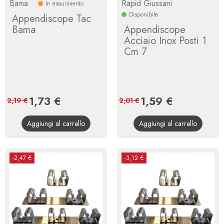
Bama
Rapid Giussani
In esaurimento
Disponibile
Appendiscope Tac
Bama
Appendiscope
Acciaio Inox Posti 1
Cm 7
Prezzo
1,73 €
Prezzo
Prezzo
1,59 €
Prezzo
2,19 €
2,01 €
base
base
Aggiungi al carrello
Aggiungi al carrello
-2,47 €
-3,12 €