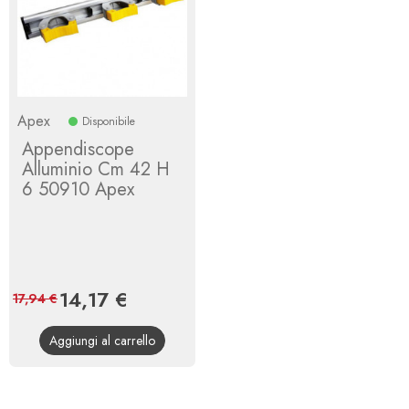
Apex
Disponibile
Appendiscope
Alluminio Cm 42 H
6 50910 Apex
Prezzo
14,17 €
Prezzo
17,94 €
base
Aggiungi al carrello