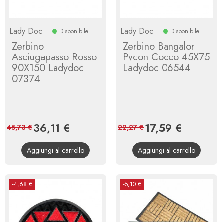
Lady Doc
Lady Doc
Disponibile
Disponibile
Zerbino
Zerbino Bangalor
Asciugapasso Rosso
Pvcon Cocco 45X75
90X150 Ladydoc
Ladydoc 06544
07374
Prezzo
36,11 €
Prezzo
Prezzo
17,59 €
Prezzo
45,73 €
22,27 €
base
base
Aggiungi al carrello
Aggiungi al carrello
-4,68 €
-5,10 €