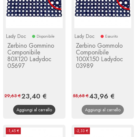
Lady Doc
Lady Doc
Disponibile
Esaurito
Zerbino Gommino
Zerbino Gommolo
Componibile
Componibile
80X120 Ladydoc
100X150 Ladydoc
05697
03989
Prezzo
23,40 €
Prezzo
Prezzo
43,96 €
Prezzo
29,63 €
55,68 €
base
base
Aggiungi al carrello
Aggiungi al carrello
-1,45 €
-2,33 €