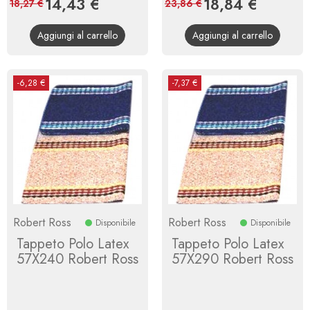
Prezzo
14,43 €
Prezzo
Prezzo
18,84 €
Prezzo
18,27 €
23,86 €
base
base
Aggiungi al carrello
Aggiungi al carrello
-6,28 €
-7,37 €
Robert Ross
Robert Ross
Disponibile
Disponibile
Tappeto Polo Latex
Tappeto Polo Latex
57X240 Robert Ross
57X290 Robert Ross