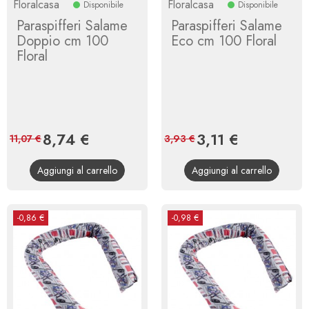
Floralcasa
Floralcasa
Disponibile
Disponibile
Paraspifferi Salame
Paraspifferi Salame
Doppio cm 100
Eco cm 100 Floral
Floral
Prezzo
8,74 €
Prezzo
Prezzo
3,11 €
Prezzo
11,07 €
3,93 €
base
base
Aggiungi al carrello
Aggiungi al carrello
-0,86 €
-0,98 €