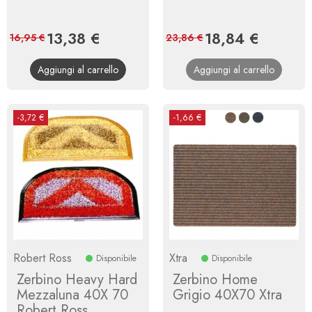
Prezzo
13,38 €
Prezzo
Prezzo
18,84 €
Prezzo
16,95 €
23,86 €
base
base
Aggiungi al carrello
Aggiungi al carrello
-3,72 €
-1,66 €
Robert Ross
Xtra
Disponibile
Disponibile
Zerbino Heavy Hard
Zerbino Home
Mezzaluna 40X 70
Grigio 40X70 Xtra
Robert Ross