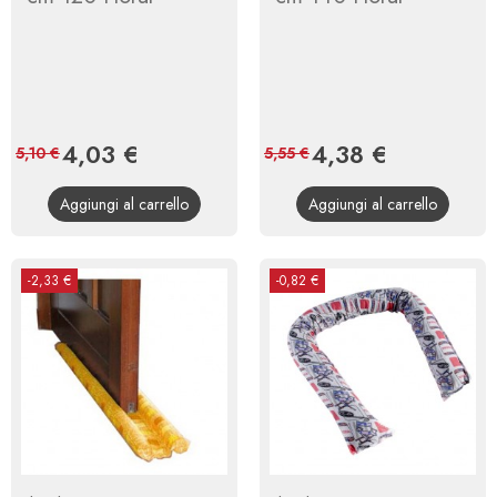
Prezzo
4,03 €
Prezzo
Prezzo
4,38 €
Prezzo
5,10 €
5,55 €
base
base
Aggiungi al carrello
Aggiungi al carrello
-2,33 €
-0,82 €