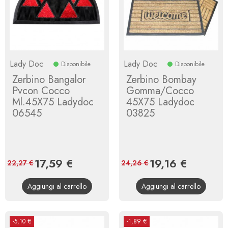
Lady Doc
Lady Doc
Disponibile
Disponibile
Zerbino Bangalor
Zerbino Bombay
Pvcon Cocco
Gomma/Cocco
Ml.45X75 Ladydoc
45X75 Ladydoc
06545
03825
Prezzo
17,59 €
Prezzo
Prezzo
19,16 €
Prezzo
22,27 €
24,26 €
base
base
Aggiungi al carrello
Aggiungi al carrello
-5,10 €
-1,89 €