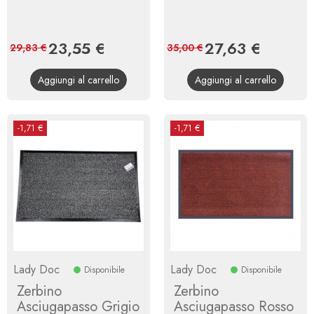
Prezzo
23,55 €
Prezzo
Prezzo
27,63 €
Prezzo
29,83 €
35,00 €
base
base
Aggiungi al carrello
Aggiungi al carrello
-1,71 €
-1,71 €
Lady Doc
Lady Doc
Disponibile
Disponibile
Zerbino
Zerbino
Asciugapasso Grigio
Asciugapasso Rosso