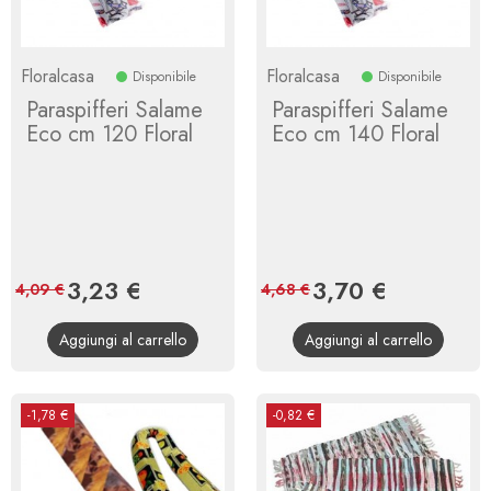
Floralcasa
Floralcasa
Disponibile
Disponibile
Paraspifferi Salame
Paraspifferi Salame
Eco cm 120 Floral
Eco cm 140 Floral
Prezzo
3,23 €
Prezzo
Prezzo
3,70 €
Prezzo
4,09 €
4,68 €
base
base
Aggiungi al carrello
Aggiungi al carrello
-1,78 €
-0,82 €