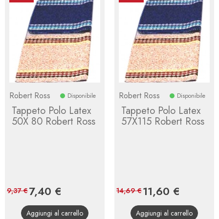
Robert Ross
Robert Ross
Disponibile
Disponibile
Tappeto Polo Latex
Tappeto Polo Latex
50X 80 Robert Ross
57X115 Robert Ross
Prezzo
7,40 €
Prezzo
Prezzo
11,60 €
Prezzo
9,37 €
14,69 €
base
base
Aggiungi al carrello
Aggiungi al carrello