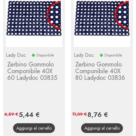
Lady Doc
Lady Doc
Disponibile
Disponibile
Zerbino Gommolo
Zerbino Gommolo
Componibile 40X
Componibile 40X
60 Ladydoc 03835
80 Ladydoc 03836
Prezzo
5,44 €
Prezzo
Prezzo
8,76 €
Prezzo
6,89 €
11,09 €
base
base
Aggiungi al carrello
Aggiungi al carrello