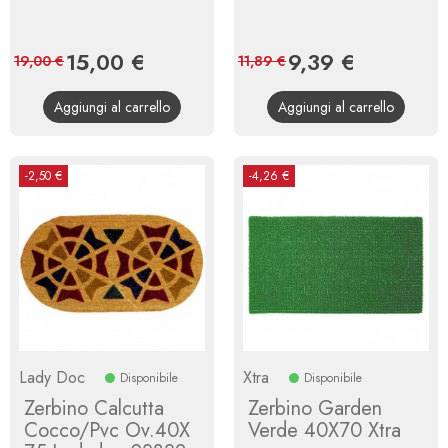
Prezzo
15,00 €
Prezzo
Prezzo
9,39 €
Prezzo
19,00 €
11,89 €
base
base
Aggiungi al carrello
Aggiungi al carrello
-2,50 €
-4,26 €
Lady Doc
Xtra
Disponibile
Disponibile
Zerbino Calcutta
Zerbino Garden
Cocco/Pvc Ov.40X
Verde 40X70 Xtra