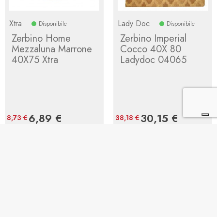
Xtra
Lady Doc
Disponibile
Disponibile
Zerbino Home
Zerbino Imperial
Mezzaluna Marrone
Cocco 40X 80
40X75 Xtra
Ladydoc 04065
Prezzo
6,89 €
Prezzo
Prezzo
30,15 €
Prezzo
8,73 €
38,18 €
base
base
Aggiungi al carrello
Aggiungi al carrello
1
2
3
Prossimo


GUIDA ALL' ACQUISTO