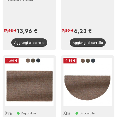
Prezzo
13,96 €
Prezzo
Prezzo
6,23 €
Prezzo
17,68 €
7,89 €
base
base
Aggiungi al carrello
Aggiungi al carrello
-1,66 €
-1,84 €
Xtra
Xtra
Disponibile
Disponibile