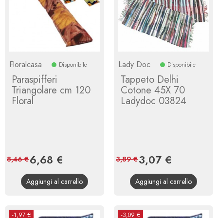
Floralcasa
Lady Doc
Disponibile
Disponibile
Paraspifferi
Tappeto Delhi
Triangolare cm 120
Cotone 45X 70
Floral
Ladydoc 03824
Prezzo
6,68 €
Prezzo
Prezzo
3,07 €
Prezzo
8,46 €
3,89 €
base
base
Aggiungi al carrello
Aggiungi al carrello
-1,97 €
-3,09 €