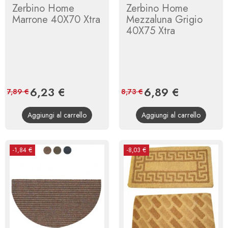
Zerbino Home
Zerbino Home
Marrone 40X70 Xtra
Mezzaluna Grigio
40X75 Xtra
Prezzo
6,23 €
Prezzo
Prezzo
6,89 €
Prezzo
7,89 €
8,73 €
base
base
Aggiungi al carrello
Aggiungi al carrello
-1,84 €
-8,03 €