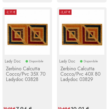
-2,11 €
-2,67 €
Lady Doc
Lady Doc
Disponibile
Disponibile
Zerbino Calcutta
Zerbino Calcutta
Cocco/Pvc 35X 70
Cocco/Pvc 40X 80
Ladydoc 03828
Ladydoc 03829
Prezzo
7,94 €
Prezzo
Prezzo
10,01 €
Prezzo
10,05 €
12,68 €