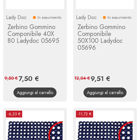
Lady Doc
Lady Doc
In esaurimento
In esaurimento
Zerbino Gommino
Zerbino Gommino
Componibile 40X
Componibile
80 Ladydoc 05695
50X100 Ladydoc
05696
Prezzo
7,50 €
Prezzo
Prezzo
9,51 €
Prezzo
9,50 €
12,04 €
base
base
Aggiungi al carrello
Aggiungi al carrello
-6,23 €
-11,72 €