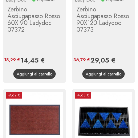
Zerbino
Zerbino
Asciugapasso Rosso
Asciugapasso Rosso
60X 90 Ladydoc
90X120 Ladydoc
07372
07373
Prezzo
14,45 €
Prezzo
Prezzo
29,05 €
Prezzo
18,29 €
36,79 €
base
base
Aggiungi al carrello
Aggiungi al carrello
-9,62 €
-4,68 €