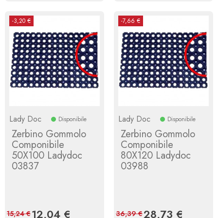
-3,20 €
-7,66 €
Lady Doc
Lady Doc
Disponibile
Disponibile
Zerbino Gommolo
Zerbino Gommolo
Componibile
Componibile
50X100 Ladydoc
80X120 Ladydoc
03837
03988
Prezzo
12,04 €
Prezzo
Prezzo
28,73 €
Prezzo
15,24 €
36,39 €