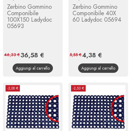
Zerbino Gommino
Zerbino Gommino
Componibile
Componibile 40X
100X150 Ladydoc
60 Ladydoc 05694
05693
Prezzo
36,58 €
Prezzo
Prezzo
4,38 €
Prezzo
46,33 €
5,55 €
base
base
Aggiungi al carrello
Aggiungi al carrello
-2,00 €
-2,53 €