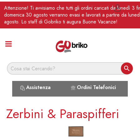
IT
Attenzione! Ti avvisiamo che tutti gli ordini caricati da lunedì 3 f

domenica 30 agosto verranno evasi e lavorati a partire da luned
agosto. Lo staff di Gobriko ti augura Buone Vacanze!

Assistenza
Ordini Telefonici
Zerbini & Paraspifferi