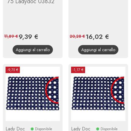
75 Ladydoc 03832
Prezzo
9,39 €
Prezzo
Prezzo
16,02 €
Prezzo
11,89 €
20,28 €
base
base
Aggiungi al carrello
Aggiungi al carrello
-9,75 €
-1,17 €
Lady Doc
Lady Doc
Disponibile
Disponibile