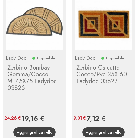
Lady Doc
Lady Doc
Disponibile
Disponibile
Zerbino Bombay
Zerbino Calcutta
Gomma/Cocco
Cocco/Pvc 35X 60
Ml.45X75 Ladydoc
Ladydoc 03827
03826
Prezzo
19,16 €
Prezzo
Prezzo
7,12 €
Prezzo
24,26 €
9,01 €
base
base
Aggiungi al carrello
Aggiungi al carrello