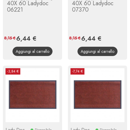
40X 60 Ladydoc
40X 60 Ladydoc
06221
07370
Prezzo
6,44 €
Prezzo
Prezzo
6,44 €
Prezzo
8,15 €
8,15 €
base
base
Aggiungi al carrello
Aggiungi al carrello
-3,84 €
-7,74 €
Lady Doc
Lady Doc
Disponibile
Disponibile