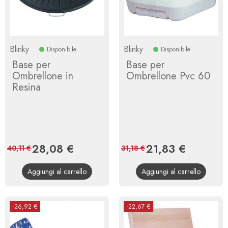
Blinky
Blinky
Disponibile
Disponibile
Base per
Base per
Ombrellone in
Ombrellone Pvc 60
Resina
Prezzo
28,08 €
Prezzo
Prezzo
21,83 €
Prezzo
40,11 €
31,18 €
base
base
Aggiungi al carrello
Aggiungi al carrello
-26,92 €
-22,67 €