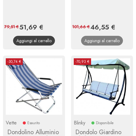
Prezzo
51,69 €
Prezzo
Prezzo
46,55 €
Prezzo
79,51 €
101,66 €
base
base
Aggiungi al carrello
Aggiungi al carrello
-30,74 €
-70,93 €
Vette
Blinky
Esaurito
Disponibile
Dondolino Alluminio
Dondolo Giardino