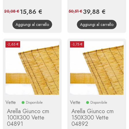
Prezzo
15,86 €
Prezzo
Prezzo
39,88 €
Prezzo
20,08 €
50,51 €
base
base
Aggiungi al carrello
Aggiungi al carrello
-2,65 €
-3,75 €
Vette
Vette
Disponibile
Disponibile
Arella Giunco cm
Arella Giunco cm
100X300 Vette
150X300 Vette
04891
04892