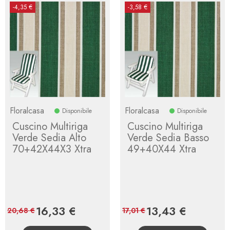
-4,35 €
-3,58 €
Floralcasa
Floralcasa
Disponibile
Disponibile
Cuscino Multiriga
Cuscino Multiriga
Verde Sedia Alto
Verde Sedia Basso
70+42X44X3 Xtra
49+40X44 Xtra
Prezzo
16,33 €
Prezzo
Prezzo
13,43 €
Prezzo
20,68 €
17,01 €
base
base