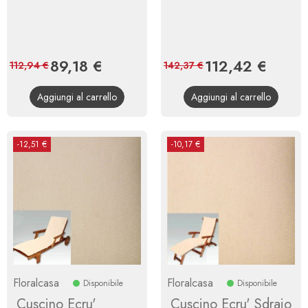
Prezzo
89,18 €
Prezzo
Prezzo
112,42 €
Prezzo
112,94 €
142,37 €
base
base
Aggiungi al carrello
Aggiungi al carrello
-12,51 €
-10,17 €
Floralcasa
Floralcasa
Disponibile
Disponibile
Cuscino Ecru'
Cuscino Ecru' Sdraio