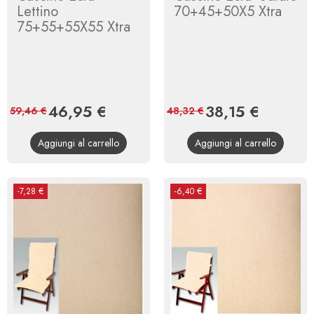
Lettino
70+45+50X5 Xtra
75+55+55X55 Xtra
Prezzo
46,95 €
Prezzo
Prezzo
38,15 €
Prezzo
59,46 €
48,32 €
base
base
Aggiungi al carrello
Aggiungi al carrello
-7,28 €
-6,40 €