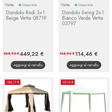
Vette
Vette
Disponibile
Disponibile
Dondolo Rodi 3+1
Dondolo Swing 2+1
Beige Vette 08719
Bianco Verde Vette
03797
Prezzo
449,22 €
Prezzo
Prezzo
114,46 €
Prezzo
568,90 €
144,96 €
base
base
Aggiungi al carrello
Aggiungi al carrello
-186,11 €
-25,14 €