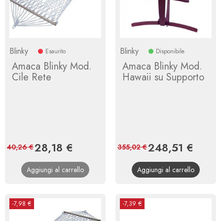
Blinky
Blinky
Esaurito
Disponibile
Amaca Blinky Mod.
Amaca Blinky Mod.
Cile Rete
Hawaii su Supporto
Prezzo
28,18 €
Prezzo
Prezzo
248,51 €
Prezz
40,26 €
355,02 €
base
base
Aggiungi al carrello
Aggiungi al carrello
-7,98 €
-7,39 €