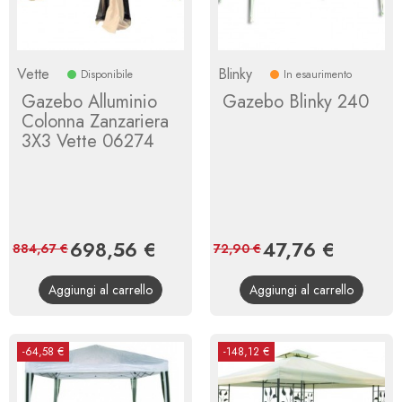
Vette
Blinky
Disponibile
In esaurimento
Gazebo Alluminio
Gazebo Blinky 240
Colonna Zanzariera
3X3 Vette 06274
Prezzo
698,56 €
Prezzo
Prezzo
47,76 €
Prezzo
884,67 €
72,90 €
base
base
Aggiungi al carrello
Aggiungi al carrello
-64,58 €
-148,12 €