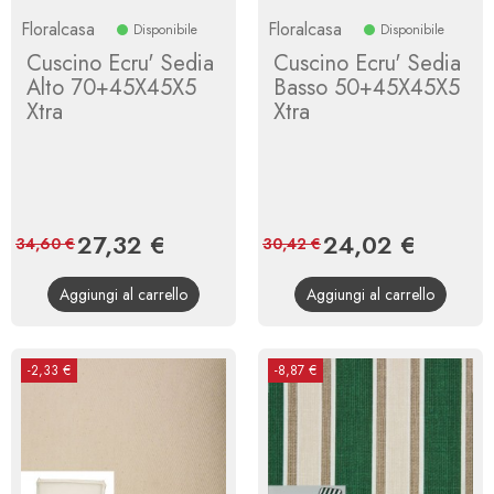
Floralcasa
Floralcasa
Disponibile
Disponibile
Cuscino Ecru' Sedia
Cuscino Ecru' Sedia
Alto 70+45X45X5
Basso 50+45X45X5
Xtra
Xtra
Prezzo
27,32 €
Prezzo
Prezzo
24,02 €
Prezzo
34,60 €
30,42 €
base
base
Aggiungi al carrello
Aggiungi al carrello
-2,33 €
-8,87 €