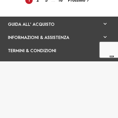
1
2
3
…
18
Prossimo


GUIDA ALL' ACQUISTO

INFORMAZIONI & ASSISTENZA

TERMINI & CONDIZIONI
It

Vertigo SRL
Sede legale: Via Martiri della Libertà 42/e, 25035
Ospitaletto (BS) REA: BS-572202 / Sede operativa: Via
San Pio da Pietrelcina 41, 25035 Ospitaletto (BS)
P.I.: 03899120988 – Codice fiscale
: 03899120988 –
PEC: vertigonline@legalmail.it – C.U.: M5UXCR1 -
Capitale Sociale i.v.: 65.000€ Tel.: +39 0305281843 Cell.:
+39 3899165795 email:
info@gobriko.it