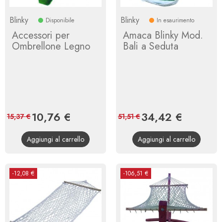
Blinky
Blinky
Disponibile
In esaurimento
Accessori per
Amaca Blinky Mod.
Ombrellone Legno
Bali a Seduta
Prezzo
10,76 €
Prezzo
Prezzo
34,42 €
Prezzo
15,37 €
51,51 €
base
base
Aggiungi al carrello
Aggiungi al carrello
-12,08 €
-106,51 €