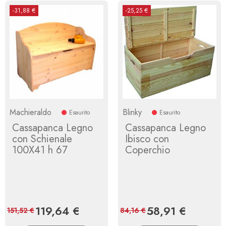
-31,88 €
-25,25 €
Machieraldo
Blinky
Esaurito
Esaurito
Cassapanca Legno
Cassapanca Legno
con Schienale
Ibisco con
100X41 h 67
Coperchio
Prezzo
119,64 €
Prezzo
Prezzo
58,91 €
Prezzo
151,52 €
84,16 €
base
base