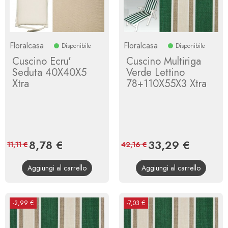
Floralcasa
Floralcasa
Disponibile
Disponibile
Cuscino Ecru'
Cuscino Multiriga
Seduta 40X40X5
Verde Lettino
Xtra
78+110X55X3 Xtra
Prezzo
8,78 €
Prezzo
Prezzo
33,29 €
Prezzo
11,11 €
42,16 €
base
base
Aggiungi al carrello
Aggiungi al carrello
-2,99 €
-7,03 €