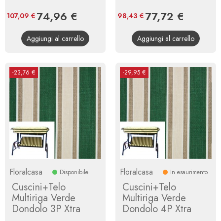
Prezzo
74,96 €
Prezzo
Prezzo
77,72 €
Prezzo
107,09 €
98,43 €
base
base
Aggiungi al carrello
Aggiungi al carrello
-23,76 €
-29,95 €
Floralcasa
Floralcasa
Disponibile
In esaurimento
Cuscini+Telo
Cuscini+Telo
Multiriga Verde
Multiriga Verde
Dondolo 3P Xtra
Dondolo 4P Xtra