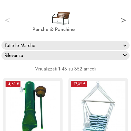
<
>
Panche & Panchine
Tutte le Marche

Rilevanza
Visualizzati 1-48 su 852 articoli
-4,61 €
-17,09 €