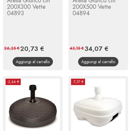
Arella Giunco cm
Arella Giunco cm
200X300 Vette
200X500 Vette
04893
04894
Prezzo
20,73 €
Prezzo
Prezzo
34,07 €
Prezzo
26,25 €
43,15 €
base
base
Aggiungi al carrello
Aggiungi al carrello
-2,64 €
-7,37 €