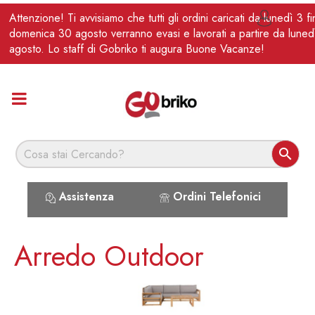
IT
Attenzione! Ti avvisiamo che tutti gli ordini caricati da lunedì 3 f

domenica 30 agosto verranno evasi e lavorati a partire da luned
agosto. Lo staff di Gobriko ti augura Buone Vacanze!

Assistenza
Ordini Telefonici
Arredo Outdoor