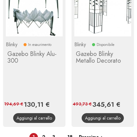
Blinky
Blinky
In esaurimento
Disponibile
Gazebo Blinky Alu-
Gazebo Blinky
300
Metallo Decorato
Prezzo
130,11 €
Prezzo
Prezzo
345,61 €
Prezz
194,69 €
493,73 €
base
base
Aggiungi al carrello
Aggiungi al carrello