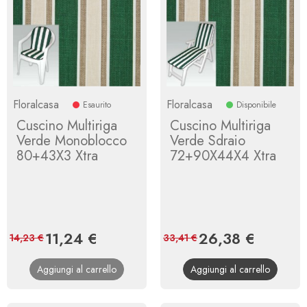
Floralcasa
Floralcasa
Esaurito
Disponibile
Cuscino Multiriga
Cuscino Multiriga
Verde Monoblocco
Verde Sdraio
80+43X3 Xtra
72+90X44X4 Xtra
Prezzo
11,24 €
Prezzo
Prezzo
26,38 €
Prezzo
14,23 €
33,41 €
base
base
Aggiungi al carrello
Aggiungi al carrello