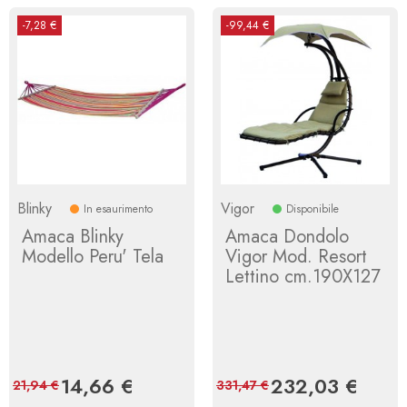
-7,28 €
-99,44 €
Blinky
Vigor
In esaurimento
Disponibile
Amaca Blinky
Amaca Dondolo
Modello Peru' Tela
Vigor Mod. Resort
Lettino cm.190X127
Prezzo
14,66 €
Prezzo
Prezzo
232,03 €
Prezz
21,94 €
331,47 €