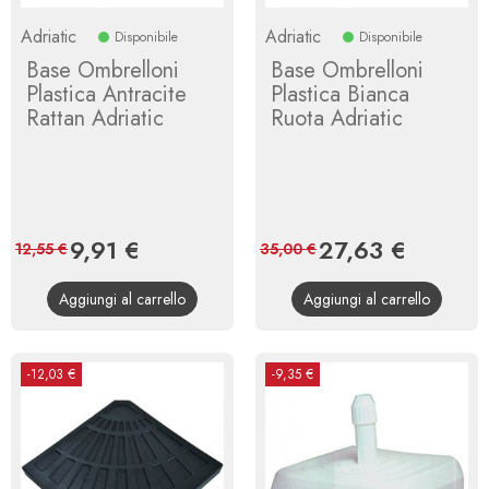
Adriatic
Adriatic
Disponibile
Disponibile
Base Ombrelloni
Base Ombrelloni
Plastica Antracite
Plastica Bianca
Rattan Adriatic
Ruota Adriatic
Prezzo
9,91 €
Prezzo
Prezzo
27,63 €
Prezzo
12,55 €
35,00 €
base
base
Aggiungi al carrello
Aggiungi al carrello
-12,03 €
-9,35 €