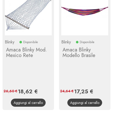
Blinky
Blinky
Disponibile
Disponibile
Amaca Blinky Mod.
Amaca Blinky
Mexico Rete
Modello Brasile
Prezzo
18,62 €
Prezzo
Prezzo
17,25 €
Prezzo
26,60 €
24,64 €
base
base
Aggiungi al carrello
Aggiungi al carrello