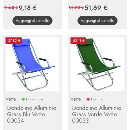
Prezzo
9,18 €
Prezzo
Prezzo
51,69 €
Prezzo
11,62 €
81,90 €
base
base
Aggiungi al carrello
Aggiungi al carrello
-27,82 €
-55,11 €
Vette
Vette
Disponibile
Esaurito
Dondolino Alluminio
Dondolino Alluminio
Grass Blu Vette
Grass Verde Vette
00034
00033