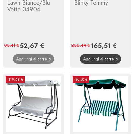
Lawn Bianco/Blu
Blinky Tommy
Vette 04904
Prezzo
52,67 €
Prezzo
Prezzo
165,51 €
Prezzo
83,41 €
236,44 €
base
base
Aggiungi al carrello
Aggiungi al carrello
-119,68 €
-30,50 €