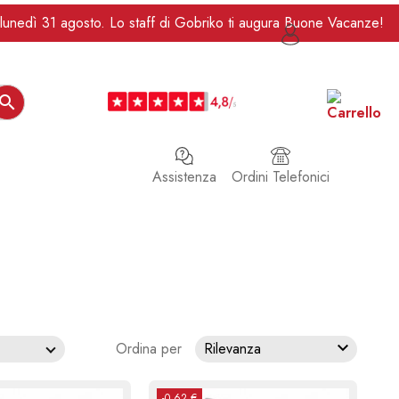
da lunedì 31 agosto. Lo staff di Gobriko ti augura Buone Vacanze!

Assistenza
Ordini Telefonici

Ordina per
Rilevanza
-0,62 €