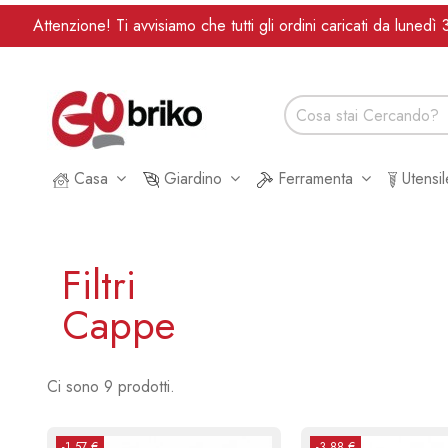
Attenzione! Ti avvisiamo che tutti gli ordini caricati da lune
Casa
Giardino
Ferramenta
Utensi
Filtri
Cappe
Ci sono 9 prodotti.
-1,57 €
-3,88 €