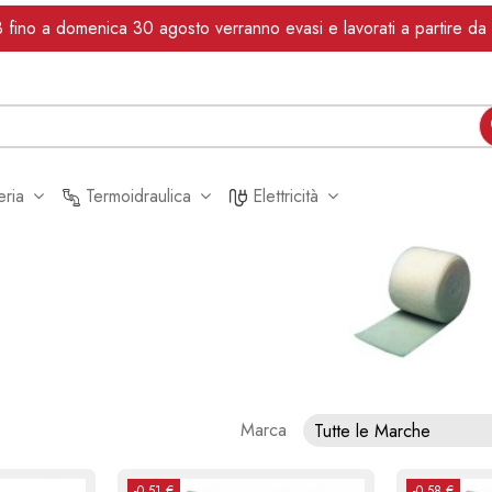
dì 3 fino a domenica 30 agosto verranno evasi e lavorati a partire 
leria
Termoidraulica
Elettricità
Marca
Tutte le Marche
-0,51 €
-0,58 €