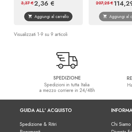
2,36 €
114,2
Prezzo
Prezzo
Prezzo
3,37 €
207,25 €
base
Aggiungi al carrello
Aggiungi al c


Visualizzati 1-9 su 9 articoli
SPEDIZIONE
RE
Spedizioni in tutta Italia
Ha
a mezzo corriere in 24/48h
GUIDA ALL' ACQUISTO
INFORMA
Spedizione & Ritiri
Chi Siamo
Pagamenti
Diventa Fo