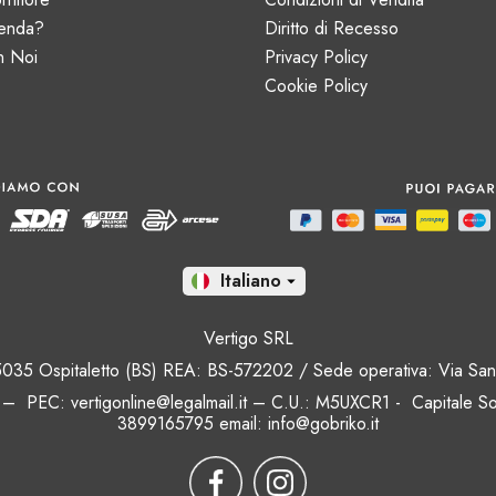
ienda?
Diritto di Recesso
n Noi
Privacy Policy
Cookie Policy
It

Vertigo SRL
 25035 Ospitaletto (BS) REA: BS-572202 / Sede operativa: Via San 
 –
PEC: vertigonline@legalmail.it – C.U.: M5UXCR1 - Capitale So
3899165795 email:
info@gobriko.it