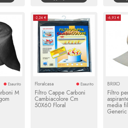
-2,24 €
-6,93 €
Floralcasa
BRIXO
Esaurito
Esaurito
arboni M
Filtro Cappe Carboni
Filtro p
rgom
Cambiacolore Cm
aspirant
50X60 Floral
media fil
Generic