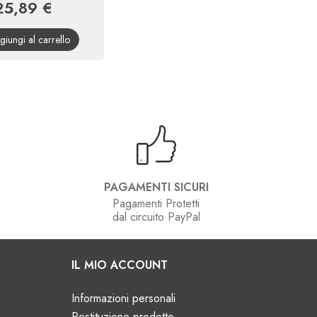
25,89 €
rezzo
Prezzo
base
giungi al carrello
PAGAMENTI SICURI
Pagamenti Protetti
i
dal circuito PayPal
e
IL MIO ACCOUNT
Informazioni personali
Restituzione prodotto