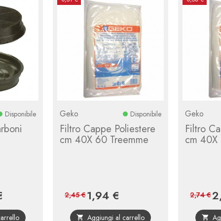
Geko
Geko
Disponibile
Disponibile
arboni
Filtro Cappe Poliestere
Filtro C
cm 40X 60 Treemme
cm 40X
€
1,94 €
2
Prezzo
Prezzo
Prezzo
Pr
2,45 €
2,74 €
base
base
arrello
Aggiungi al carrello
Ag

