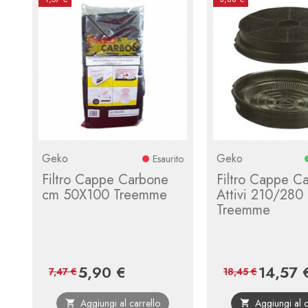
Geko
Geko
Esaurito
Filtro Cappe Carbone
Filtro Cappe C
cm 50X100 Treemme
Attivi 210/280
Treemme
5,90 €
14,57 
Prezzo
Prezzo
Prezzo
7,47 €
18,45 €
base
Aggiungi al carrello
Aggiungi al c

