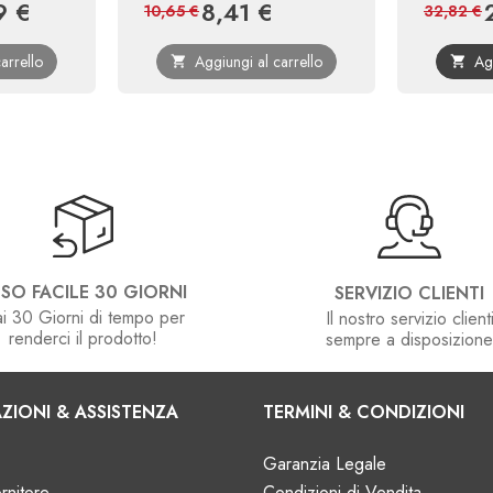
9 €
8,41 €
Prezzo
Prezzo
Prezzo
P
10,65 €
32,82 €
base
base
arrello
Aggiungi al carrello
Ag


SO FACILE 30 GIORNI
SERVIZIO CLIENTI
i 30 Giorni di tempo per
Il nostro servizio client
renderci il prodotto!
sempre a disposizion
ZIONI & ASSISTENZA
TERMINI & CONDIZIONI
Garanzia Legale
rnitore
Condizioni di Vendita