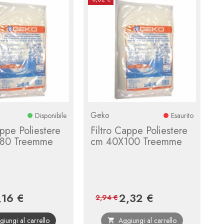
Geko
Disponibile
Esaurito
appe Poliestere
Filtro Cappe Poliestere
 80 Treemme
cm 40X100 Treemme
,16 €
2,32 €
ezzo
Prezzo
Prezzo
Prezzo
2,94 €
base
base
giungi al carrello
Aggiungi al carrello
