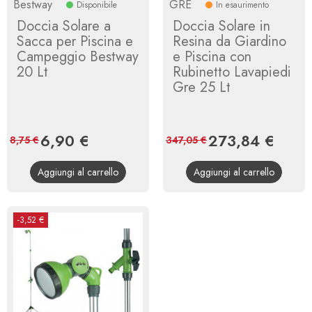
Bestway
GRE
Disponibile
In esaurimento
Doccia Solare a
Doccia Solare in
Sacca per Piscina e
Resina da Giardino
Campeggio Bestway
e Piscina con
20 Lt
Rubinetto Lavapiedi
Gre 25 Lt
Prezzo
6,90 €
Prezzo
Prezzo
273,84 €
Prezz
8,75 €
347,05 €
base
base
Aggiungi al carrello
Aggiungi al carrello
-3,52 €