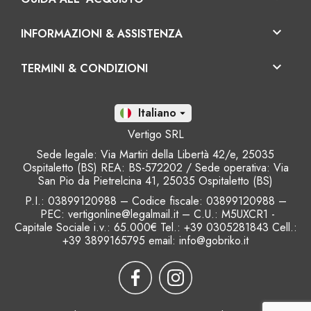

INFORMAZIONI & ASSISTENZA

TERMINI & CONDIZIONI
It

Vertigo SRL
Sede legale: Via Martiri della Libertà 42/e, 25035
Ospitaletto (BS) REA: BS-572202 / Sede operativa: Via
San Pio da Pietrelcina 41, 25035 Ospitaletto (BS)
P.I.: 03899120988 – Codice fiscale
: 03899120988 –
PEC: vertigonline@legalmail.it – C.U.: M5UXCR1 -
Capitale Sociale i.v.: 65.000€ Tel.: +39 0305281843 Cell.:
+39 3899165795 email:
info@gobriko.it