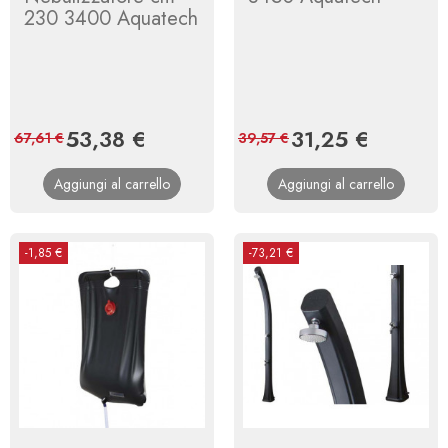
230 3400 Aquatech
Prezzo
53,38 €
Prezzo
Prezzo
31,25 €
Prezzo
67,61 €
39,57 €
base
base
Aggiungi al carrello
Aggiungi al carrello
-1,85 €
-73,21 €