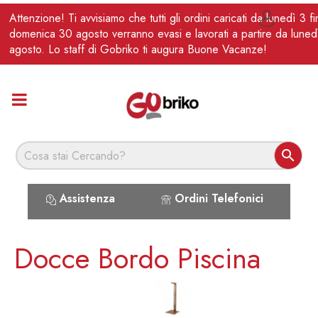
IT
Attenzione! Ti avvisiamo che tutti gli ordini caricati da lunedì 3 f

domenica 30 agosto verranno evasi e lavorati a partire da luned
agosto. Lo staff di Gobriko ti augura Buone Vacanze!

Assistenza
Ordini Telefonici
Docce Bordo Piscina