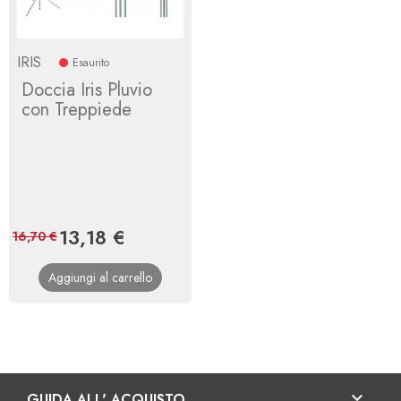
IRIS
Esaurito
Doccia Iris Pluvio
con Treppiede
Prezzo
13,18 €
Prezzo
16,70 €
base
Aggiungi al carrello

GUIDA ALL' ACQUISTO