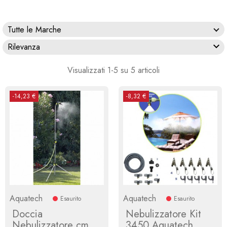
Tutte le Marche

Rilevanza
Visualizzati 1-5 su 5 articoli
-14,23 €
-8,32 €
Aquatech
Aquatech
Esaurito
Esaurito
Doccia
Nebulizzatore Kit
Nebulizzatore cm
3450 Aquatech