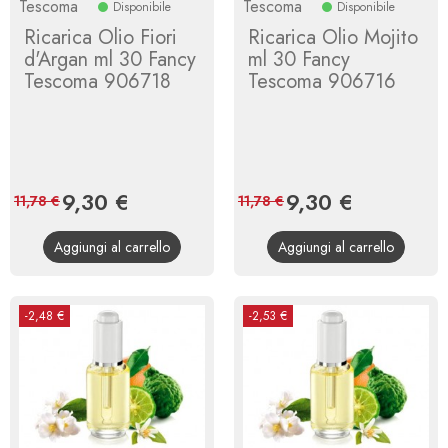
Tescoma
Tescoma
Disponibile
Disponibile
Ricarica Olio Fiori
Ricarica Olio Mojito
d'Argan ml 30 Fancy
ml 30 Fancy
Tescoma 906718
Tescoma 906716
Prezzo
9,30 €
Prezzo
Prezzo
9,30 €
Prezzo
11,78 €
11,78 €
base
base
Aggiungi al carrello
Aggiungi al carrello
-2,48 €
-2,53 €