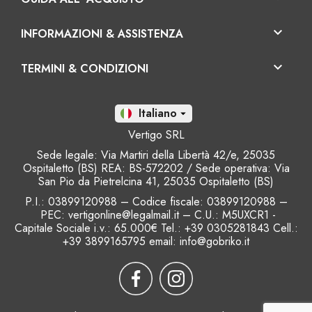

INFORMAZIONI & ASSISTENZA

TERMINI & CONDIZIONI
It

Vertigo SRL
Sede legale: Via Martiri della Libertà 42/e, 25035
Ospitaletto (BS) REA: BS-572202 / Sede operativa: Via
San Pio da Pietrelcina 41, 25035 Ospitaletto (BS)
P.I.: 03899120988 – Codice fiscale
: 03899120988 –
PEC: vertigonline@legalmail.it – C.U.: M5UXCR1 -
Capitale Sociale i.v.: 65.000€ Tel.: +39 0305281843 Cell.:
+39 3899165795 email:
info@gobriko.it