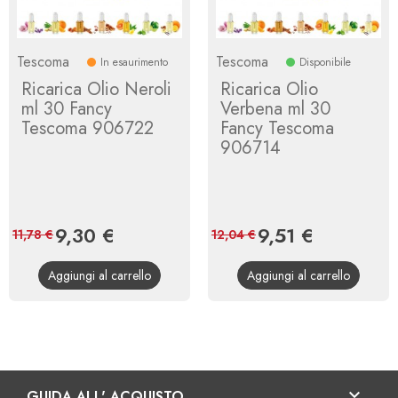
Tescoma
Tescoma
In esaurimento
Disponibile
Ricarica Olio Neroli
Ricarica Olio
ml 30 Fancy
Verbena ml 30
Tescoma 906722
Fancy Tescoma
906714
Prezzo
9,30 €
Prezzo
Prezzo
9,51 €
Prezzo
11,78 €
12,04 €
base
base
Aggiungi al carrello
Aggiungi al carrello

GUIDA ALL' ACQUISTO