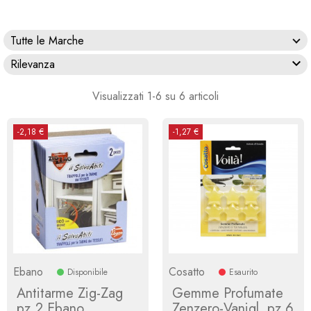
Tutte le Marche

Rilevanza
Visualizzati 1-6 su 6 articoli
-2,18 €
-1,27 €
Ebano
Cosatto
Disponibile
Esaurito
Antitarme Zig-Zag
Gemme Profumate
pz.2 Ebano
Zenzero-Vanigl. pz 6