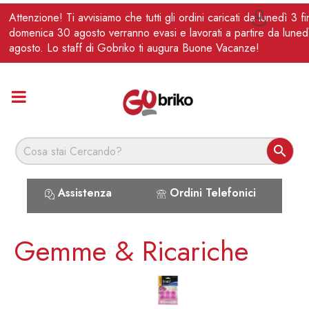
IT
Attenzione! Ti avvisiamo che tutti gli ordini caricati da lunedì 3 f

domenica 30 agosto verranno evasi e lavorati a partire da luned
agosto. Lo staff di Gobriko ti augura Buone Vacanze!

Assistenza
Ordini Telefonici
Gemme & Ricariche