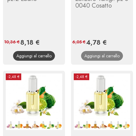
0040 Cosatto
Prezzo
8,18 €
Prezzo
Prezzo
4,78 €
Prezzo
10,36 €
6,05 €
base
base
Aggiungi al carrello
Aggiungi al carrello
-2,48 €
-2,48 €