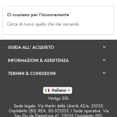
CI scusiamo per l'inconveniente
Cerca di nuovo quello che stai cercando

GUIDA ALL' ACQUISTO

INFORMAZIONI & ASSISTENZA

TERMINI & CONDIZIONI
It

Vertigo SRL
Sede legale: Via Martiri della Libertà 42/e, 25035
Ospitaletto (BS) REA: BS-572202 / Sede operativa: Via
San Pio da Pietrelcina 41, 25035 Ospitaletto (BS)