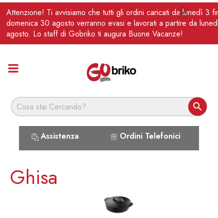
IT
Attenzione! Ti avvisiamo che tutti gli ordini caricati da lunedì 3 f

domenica 30 agosto verranno evasi e lavorati a partire da luned
agosto. Lo staff di Gobriko ti augura Buone Vacanze!

Assistenza
Ordini Telefonici
Ghisa