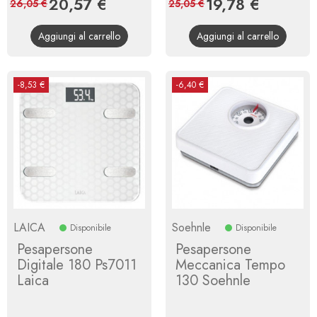
Prezzo
20,57 €
Prezzo
Prezzo
19,78 €
Prezzo
26,05 €
25,05 €
base
base
Aggiungi al carrello
Aggiungi al carrello
-8,53 €
-6,40 €
LAICA
Soehnle
Disponibile
Disponibile
Pesapersone
Pesapersone
Digitale 180 Ps7011
Meccanica Tempo
Laica
130 Soehnle