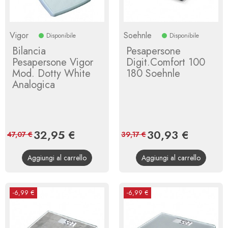
Vigor
Soehnle
Disponibile
Disponibile
Bilancia
Pesapersone
Pesapersone Vigor
Digit.Comfort 100
Mod. Dotty White
180 Soehnle
Analogica
Prezzo
32,95 €
Prezzo
Prezzo
30,93 €
Prezzo
47,07 €
39,17 €
base
base
Aggiungi al carrello
Aggiungi al carrello
-6,99 €
-6,99 €