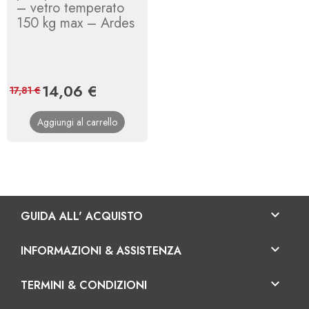
– vetro temperato
150 kg max – Ardes
Prezzo
14,06 €
Prezzo
17,81 €
base
Aggiungi al carrello

GUIDA ALL' ACQUISTO

INFORMAZIONI & ASSISTENZA

TERMINI & CONDIZIONI