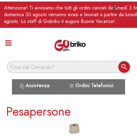
IT
Attenzione! Ti avvisiamo che tutti gli ordini caricati da lunedì 3 f

domenica 30 agosto verranno evasi e lavorati a partire da luned
agosto. Lo staff di Gobriko ti augura Buone Vacanze!

Assistenza
Ordini Telefonici
Pesapersone