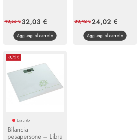
Prezzo
32,03 €
Prezzo
Prezzo
24,02 €
Prezzo
40,56 €
30,42 €
base
base
Aggiungi al carrello
Aggiungi al carrello
-3,75 €
Esaurito
Bilancia
pesapersone – Libra