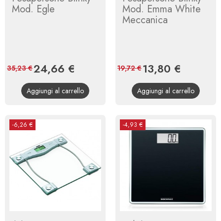
Mod. Egle
Mod. Emma White
Meccanica
Prezzo
24,66 €
Prezzo
Prezzo
13,80 €
Prezzo
35,23 €
19,72 €
base
base
Aggiungi al carrello
Aggiungi al carrello
-6,26 €
-4,93 €