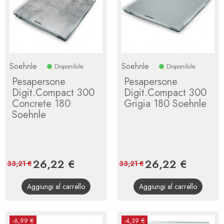
Soehnle
Soehnle
Disponibile
Disponibile
Pesapersone
Pesapersone
Digit.Compact 300
Digit.Compact 300
Concrete 180
Grigia 180 Soehnle
Soehnle
Prezzo
26,22 €
Prezzo
Prezzo
26,22 €
Prezzo
33,21 €
33,21 €
base
base
Aggiungi al carrello
Aggiungi al carrello
-6,99 €
-4,39 €