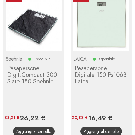
Soehnle
LAICA
Disponibile
Disponibile
Pesapersone
Pesapersone
Digit.Compact 300
Digitale 150 Ps1068
Slate 180 Soehnle
Laica
Prezzo
26,22 €
Prezzo
Prezzo
16,49 €
Prezzo
33,21 €
20,88 €
base
base
Aggiungi al carrello
Aggiungi al carrello