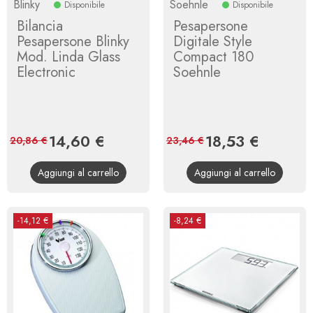
Blinky
Soehnle
Disponibile
Disponibile
Bilancia
Pesapersone
Pesapersone Blinky
Digitale Style
Mod. Linda Glass
Compact 180
Electronic
Soehnle
Prezzo
14,60 €
Prezzo
Prezzo
18,53 €
Prezzo
20,86 €
23,46 €
base
base
Aggiungi al carrello
Aggiungi al carrello
-14,12 €
-8,24 €