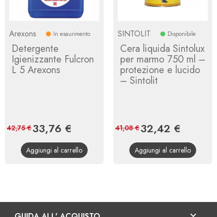
Arexons
SINTOLIT
In esaurimento
Disponibile
Detergente
Cera liquida Sintolux
Igienizzante Fulcron
per marmo 750 ml –
L 5 Arexons
protezione e lucido
– Sintolit
Prezzo
33,76 €
Prezzo
Prezzo
32,42 €
Prezzo
42,75 €
41,08 €
base
base
Aggiungi al carrello
Aggiungi al carrello

GUIDA ALL' ACQUISTO