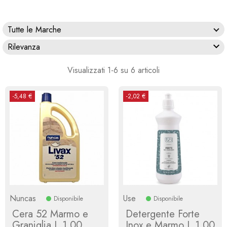
Tutte le Marche

Rilevanza
Visualizzati 1-6 su 6 articoli
-5,48 €
-2,02 €
Nuncas
Use
Disponibile
Disponibile
Cera 52 Marmo e
Detergente Forte
Graniglia L 1,00
Inox e Marmo L 1,00