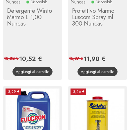
Nuncas
Nuncas
Disponibile
Disponibile
Detergente Winto
Protettivo Marmo
Marmo L 1,00
Luscom Spray ml
Nuncas
300 Nuncas
Prezzo
10,52 €
Prezzo
Prezzo
11,90 €
Prezzo
13,32 €
15,07 €
base
base
Aggiungi al carrello
Aggiungi al carrello
-8,99 €
-8,66 €