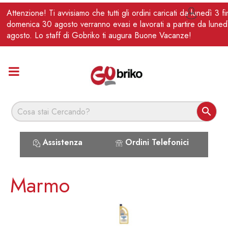
IT
Attenzione! Ti avvisiamo che tutti gli ordini caricati da lunedì 3 f

domenica 30 agosto verranno evasi e lavorati a partire da luned
agosto. Lo staff di Gobriko ti augura Buone Vacanze!

Assistenza
Ordini Telefonici
Marmo