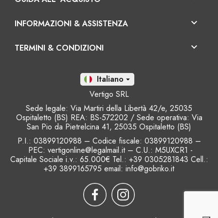

INFORMAZIONI & ASSISTENZA

TERMINI & CONDIZIONI
It

Vertigo SRL
Sede legale: Via Martiri della Libertà 42/e, 25035
Ospitaletto (BS) REA: BS-572202 / Sede operativa: Via
San Pio da Pietrelcina 41, 25035 Ospitaletto (BS)
P.I.: 03899120988 – Codice fiscale
: 03899120988 –
PEC: vertigonline@legalmail.it – C.U.: M5UXCR1 -
Capitale Sociale i.v.: 65.000€ Tel.: +39 0305281843 Cell.:
+39 3899165795 email:
info@gobriko.it