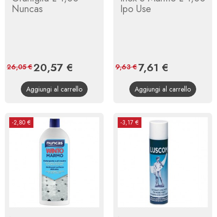
Nuncas
Ipo Use
Prezzo
20,57 €
Prezzo
Prezzo
7,61 €
Prezzo
26,05 €
9,63 €
base
base
Aggiungi al carrello
Aggiungi al carrello
-2,80 €
-3,17 €