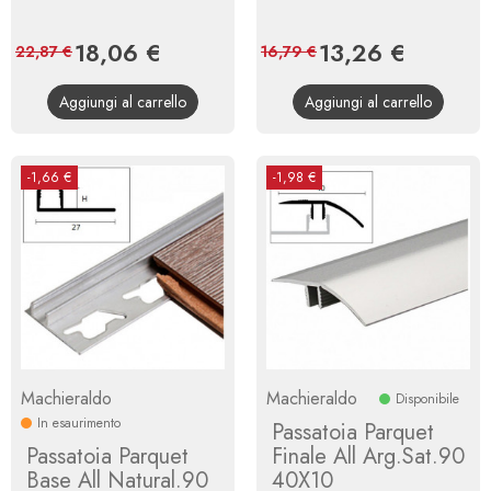
Prezzo
18,06 €
Prezzo
Prezzo
13,26 €
Prezzo
22,87 €
16,79 €
base
base
Aggiungi al carrello
Aggiungi al carrello
-1,66 €
-1,98 €
Machieraldo
Machieraldo
Disponibile
In esaurimento
Passatoia Parquet
Passatoia Parquet
Finale All Arg.Sat.90
Base All Natural.90
40X10