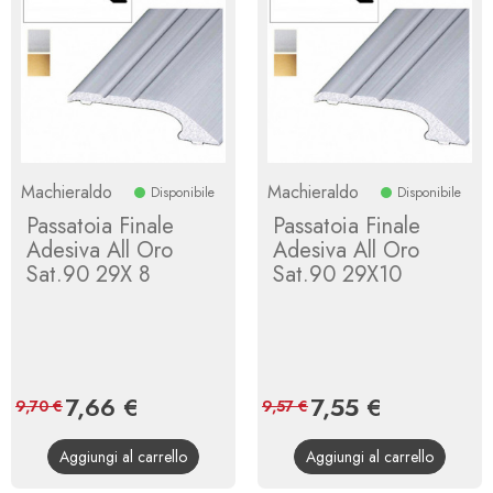
Machieraldo
Machieraldo
Disponibile
Disponibile
Passatoia Finale
Passatoia Finale
Adesiva All Oro
Adesiva All Oro
Sat.90 29X 8
Sat.90 29X10
Prezzo
7,66 €
Prezzo
Prezzo
7,55 €
Prezzo
9,70 €
9,57 €
base
base
Aggiungi al carrello
Aggiungi al carrello