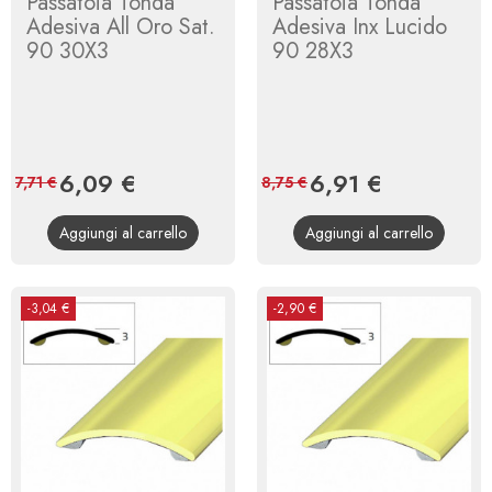
Passatoia Tonda
Passatoia Tonda
Adesiva All Oro Sat.
Adesiva Inx Lucido
90 30X3
90 28X3
Prezzo
6,09 €
Prezzo
Prezzo
6,91 €
Prezzo
7,71 €
8,75 €
base
base
Aggiungi al carrello
Aggiungi al carrello
-3,04 €
-2,90 €