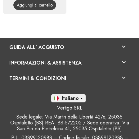
Aggiungi al carrello

GUIDA ALL' ACQUISTO

INFORMAZIONI & ASSISTENZA

TERMINI & CONDIZIONI
It

Vertigo SRL
Sede legale: Via Martiri della Libertà 42/e, 25035
Ospitaletto (BS) REA: BS-572202 / Sede operativa: Via
San Pio da Pietrelcina 41, 25035 Ospitaletto (BS)
P.I.: 03899120988 – Codice fiscale
: 03899120988 –