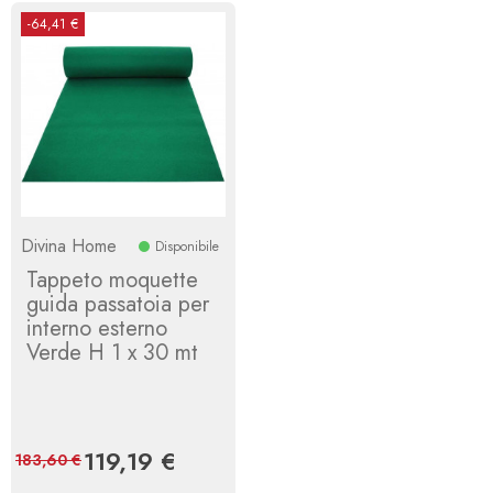
-64,41 €
Divina Home
Disponibile
Tappeto moquette
guida passatoia per
interno esterno
Verde H 1 x 30 mt
Prezzo
119,19 €
Prezzo
183,60 €
base