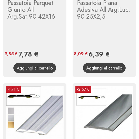
Passatoia Parquet
Passatoia Piana
Giunto All
Adesiva All Arg.Luc.
Arg.Sat.90 42X16
90 25X2,5
Prezzo
7,78 €
Prezzo
Prezzo
6,39 €
Prezzo
9,85 €
8,09 €
base
base
Aggiungi al carrello
Aggiungi al carrello
-1,71 €
-2,67 €