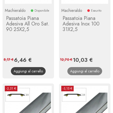
Machieraldo
Machieraldo
Disponibile
Esaurito
Passatoia Piana
Passatoia Piana
Adesiva All Oro Sat.
Adesiva Inox 100
90 25X2,5
31X2,5
Prezzo
6,46 €
Prezzo
Prezzo
10,03 €
Prezzo
8,17 €
12,70 €
base
base
Aggiungi al carrello
Aggiungi al carrello
-2,31 €
-3,15 €