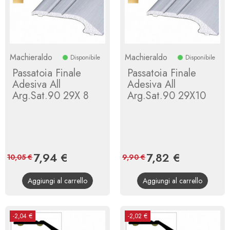
Machieraldo
Machieraldo
Disponibile
Disponibile
Passatoia Finale
Passatoia Finale
Adesiva All
Adesiva All
Arg.Sat.90 29X 8
Arg.Sat.90 29X10
Prezzo
7,94 €
Prezzo
Prezzo
7,82 €
Prezzo
10,05 €
9,90 €
base
base
Aggiungi al carrello
Aggiungi al carrello
-2,04 €
-2,02 €