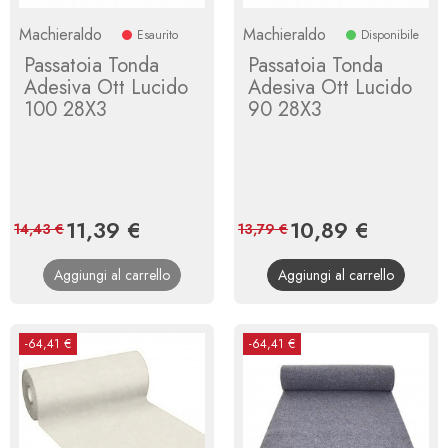
Machieraldo
Machieraldo
Esaurito
Disponibile
Passatoia Tonda
Passatoia Tonda
Adesiva Ott Lucido
Adesiva Ott Lucido
100 28X3
90 28X3
Prezzo
11,39 €
Prezzo
Prezzo
10,89 €
Prezzo
14,43 €
13,79 €
base
base
Aggiungi al carrello
Aggiungi al carrello
-64,41 €
-64,41 €