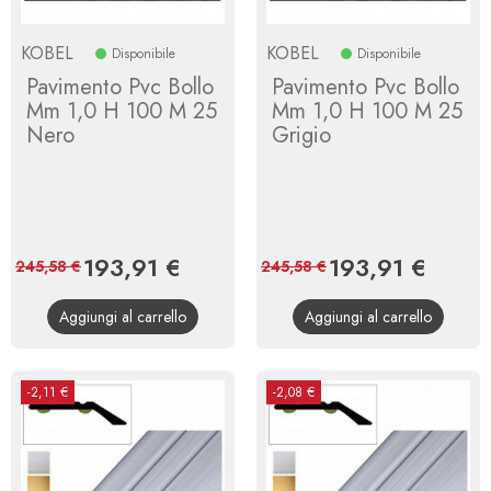
KOBEL
KOBEL
Disponibile
Disponibile
Pavimento Pvc Bollo
Pavimento Pvc Bollo
Mm 1,0 H 100 M 25
Mm 1,0 H 100 M 25
Nero
Grigio
Prezzo
193,91 €
Prezzo
Prezzo
193,91 €
Prezzo
245,58 €
245,58 €
base
base
Aggiungi al carrello
Aggiungi al carrello
-2,11 €
-2,08 €