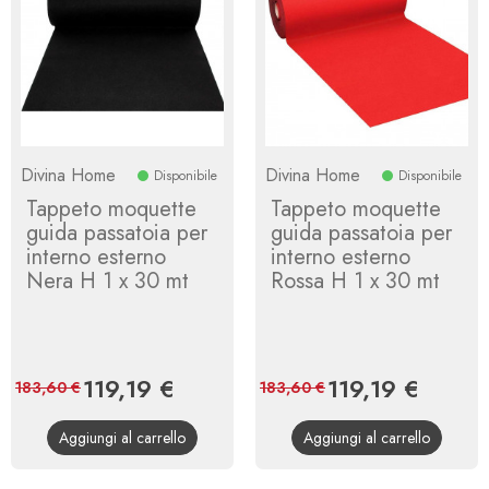
Divina Home
Divina Home
Disponibile
Disponibile
Tappeto moquette
Tappeto moquette
guida passatoia per
guida passatoia per
interno esterno
interno esterno
Nera H 1 x 30 mt
Rossa H 1 x 30 mt
Prezzo
119,19 €
Prezzo
Prezzo
119,19 €
Prezzo
183,60 €
183,60 €
base
base
Aggiungi al carrello
Aggiungi al carrello