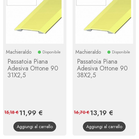
Machieraldo
Machieraldo
Disponibile
Disponibile
Passatoia Piana
Passatoia Piana
Adesiva Ottone 90
Adesiva Ottone 90
31X2,5
38X2,5
Prezzo
11,99 €
Prezzo
Prezzo
13,19 €
Prezzo
15,18 €
16,70 €
base
base
Aggiungi al carrello
Aggiungi al carrello