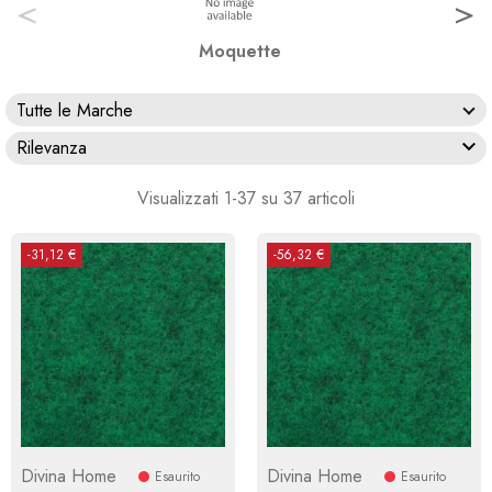
<
>
Moquette
Tutte le Marche

Rilevanza
Visualizzati 1-37 su 37 articoli
-31,12 €
-56,32 €
Divina Home
Divina Home
Esaurito
Esaurito