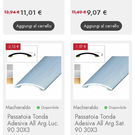
Prezzo
11,01 €
Prezzo
Prezzo
9,07 €
Prezzo
13,94 €
11,49 €
base
base
Aggiungi al carrello
Aggiungi al carrello
-2,15 €
-1,57 €
Machieraldo
Machieraldo
Disponibile
Disponibile
Passatoia Tonda
Passatoia Tonda
Adesiva All Arg.Luc.
Adesiva All Arg.Sat.
90 30X3
90 30X3