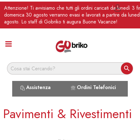
IT
Attenzione! Ti avvisiamo che tutti gli ordini caricati da lunedì 3 f

domenica 30 agosto verranno evasi e lavorati a partire da luned
agosto. Lo staff di Gobriko ti augura Buone Vacanze!

Assistenza
Ordini Telefonici
Pavimenti & Rivestimenti