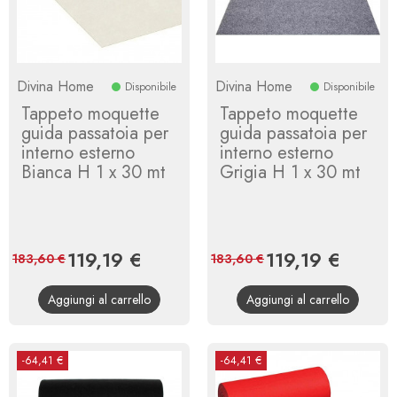
Divina Home
Divina Home
Disponibile
Disponibile
Tappeto moquette
Tappeto moquette
guida passatoia per
guida passatoia per
interno esterno
interno esterno
Bianca H 1 x 30 mt
Grigia H 1 x 30 mt
Prezzo
119,19 €
Prezzo
Prezzo
119,19 €
Prezzo
183,60 €
183,60 €
base
base
Aggiungi al carrello
Aggiungi al carrello
-64,41 €
-64,41 €