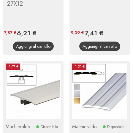
27X12
Prezzo
6,21 €
Prezzo
Prezzo
7,41 €
Prezzo
7,87 €
9,39 €
base
base
Aggiungi al carrello
Aggiungi al carrello
-2,07 €
-1,70 €
Machieraldo
Machieraldo
Disponibile
Disponibile