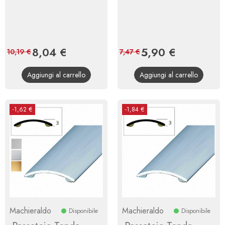
Prezzo
8,04 €
Prezzo
Prezzo
5,90 €
Prezzo
10,19 €
7,47 €
base
base
Aggiungi al carrello
Aggiungi al carrello
-1,62 €
-1,84 €
Machieraldo
Machieraldo
Disponibile
Disponibile