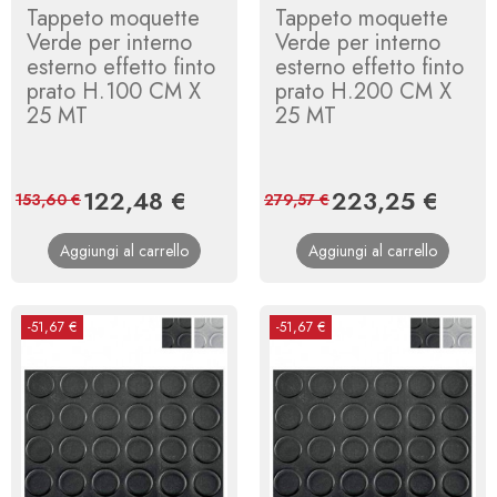
Tappeto moquette
Tappeto moquette
Verde per interno
Verde per interno
esterno effetto finto
esterno effetto finto
prato H.100 CM X
prato H.200 CM X
25 MT
25 MT
Prezzo
122,48 €
Prezzo
Prezzo
223,25 €
Prezz
153,60 €
279,57 €
base
base
Aggiungi al carrello
Aggiungi al carrello
-51,67 €
-51,67 €