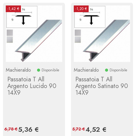
-1,42 €
-1,20 €
Machieraldo
Machieraldo
Disponibile
Disponibile
Passatoia T All
Passatoia T All
Argento Lucido 90
Argento Satinato 90
14X9
14X9
Prezzo
5,36 €
Prezzo
Prezzo
4,52 €
Prezzo
6,78 €
5,72 €