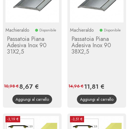
Machieraldo
Machieraldo
Disponibile
Disponibile
Passatoia Piana
Passatoia Piana
Adesiva Inox 90
Adesiva Inox 90
31X2,5
38X2,5
Prezzo
8,67 €
Prezzo
Prezzo
11,81 €
Prezzo
10,98 €
14,96 €
base
base
Aggiungi al carrello
Aggiungi al carrello
-3,19 €
-3,51 €