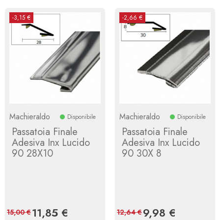
-3,15 €
-2,66 €
Machieraldo
Machieraldo
Disponibile
Disponibile
Passatoia Finale
Passatoia Finale
Adesiva Inx Lucido
Adesiva Inx Lucido
90 28X10
90 30X 8
Prezzo
11,85 €
Prezzo
Prezzo
9,98 €
Prezzo
15,00 €
12,64 €