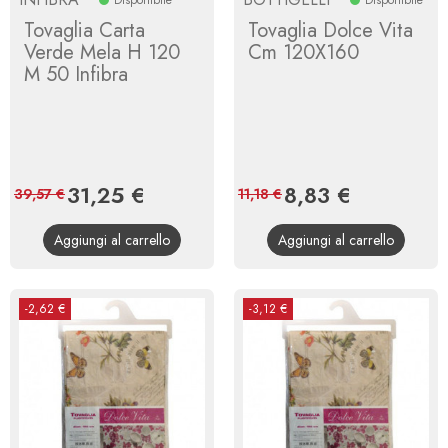
Tovaglia Carta
Tovaglia Dolce Vita
Verde Mela H 120
Cm 120X160
M 50 Infibra
Prezzo
31,25 €
Prezzo
Prezzo
8,83 €
Prezzo
39,57 €
11,18 €
base
base
Aggiungi al carrello
Aggiungi al carrello
-2,62 €
-3,12 €