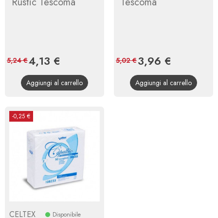
Rustic Tescoma
Tescoma
Prezzo
4,13 €
Prezzo
Prezzo
3,96 €
Prezzo
5,24 €
5,02 €
base
base
Aggiungi al carrello
Aggiungi al carrello
-0,25 €
CELTEX
Disponibile