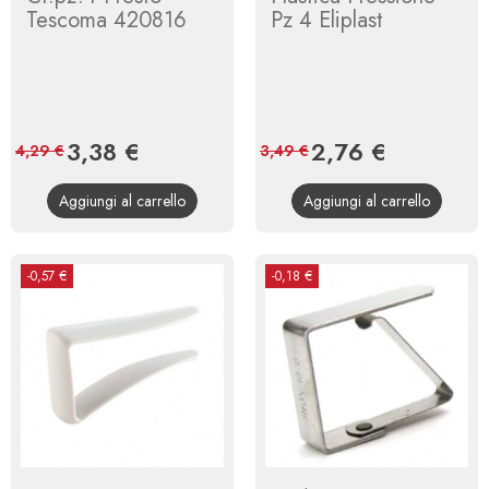
Tescoma 420816
Pz 4 Eliplast
Prezzo
3,38 €
Prezzo
Prezzo
2,76 €
Prezzo
4,29 €
3,49 €
base
base
Aggiungi al carrello
Aggiungi al carrello
-0,57 €
-0,18 €