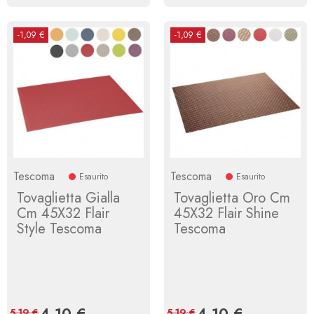
-1,09 €
-1,09 €
Tescoma
Tescoma
Esaurito
Esaurito
Tovaglietta Gialla
Tovaglietta Oro Cm
Cm 45X32 Flair
45X32 Flair Shine
Style Tescoma
Tescoma
Prezzo
4,10 €
Prezzo
Prezzo
4,10 €
Prezzo
5,19 €
5,19 €