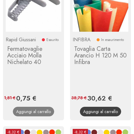
Rapid Giussani
INFIBRA
Esaurito
In esaurimento
Fermatovaglie
Tovaglia Carta
Acciaio Molla
Arancio H 120 M 50
Nichelato 40
Infibra
Prezzo
0,75 €
Prezzo
Prezzo
30,62 €
Prezzo
1,81 €
38,78 €
base
base
Aggiungi al carrello
Aggiungi al carrello
-8,32 €
-8,32 €