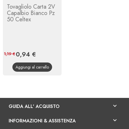
Tovagliolo Carta 2V
Capalbio Bianco Pz
50 Celtex
Prezzo
0,94 €
Prezzo
1,19 €
base
Aggiungi al carrello

GUIDA ALL' ACQUISTO

INFORMAZIONI & ASSISTENZA