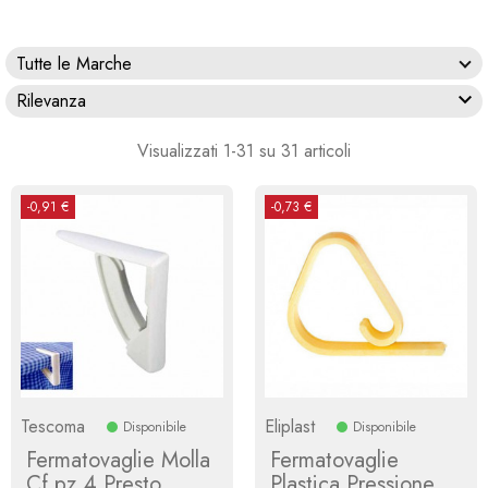
Tutte le Marche

Rilevanza
Visualizzati 1-31 su 31 articoli
-0,91 €
-0,73 €
Tescoma
Eliplast
Disponibile
Disponibile
Fermatovaglie Molla
Fermatovaglie
Cf.pz.4 Presto
Plastica Pressione