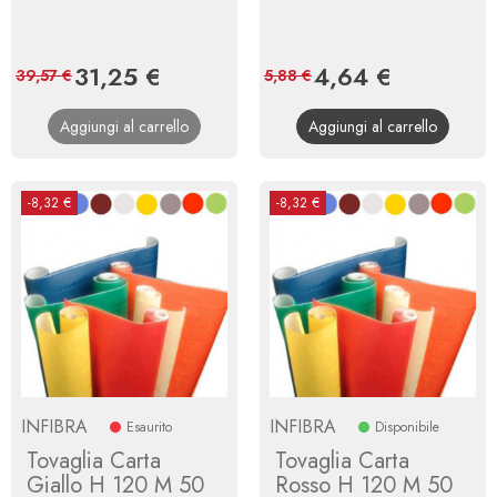
Prezzo
31,25 €
Prezzo
Prezzo
4,64 €
Prezzo
39,57 €
5,88 €
base
base
Aggiungi al carrello
Aggiungi al carrello
-8,32 €
-8,32 €
INFIBRA
INFIBRA
Esaurito
Disponibile
Tovaglia Carta
Tovaglia Carta
Giallo H 120 M 50
Rosso H 120 M 50