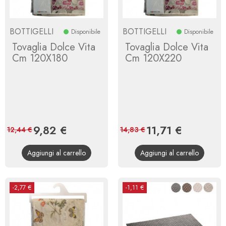
BOTTIGELLI
BOTTIGELLI
Disponibile
Disponibile
Tovaglia Dolce Vita
Tovaglia Dolce Vita
Cm 120X180
Cm 120X220
Prezzo
9,82 €
Prezzo
Prezzo
11,71 €
Prezzo
12,44 €
14,83 €
base
base
Aggiungi al carrello
Aggiungi al carrello
-2,77 €
-1,11 €