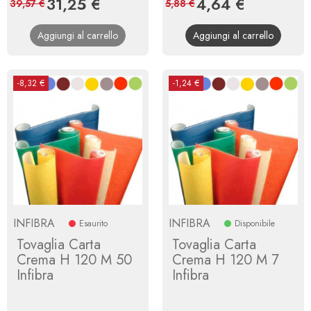
Prezzo
31,25 €
Prezzo
Prezzo
4,64 €
Prezzo
39,57 €
5,88 €
base
base
Aggiungi al carrello
Aggiungi al carrello
-8,32 €
-1,24 €
INFIBRA
INFIBRA
Esaurito
Disponibile
Tovaglia Carta
Tovaglia Carta
Crema H 120 M 50
Crema H 120 M 7
Infibra
Infibra