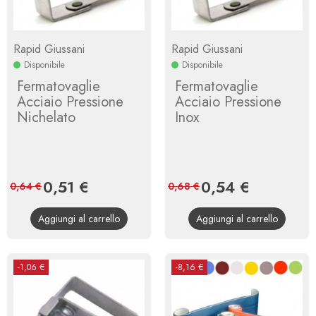
Rapid Giussani
Rapid Giussani
Disponibile
Disponibile
Fermatovaglie
Fermatovaglie
Acciaio Pressione
Acciaio Pressione
Nichelato
Inox
Prezzo
0,51 €
Prezzo
Prezzo
0,54 €
Prezzo
0,64 €
0,68 €
base
base
Aggiungi al carrello
Aggiungi al carrello
-1,06 €
-8,16 €