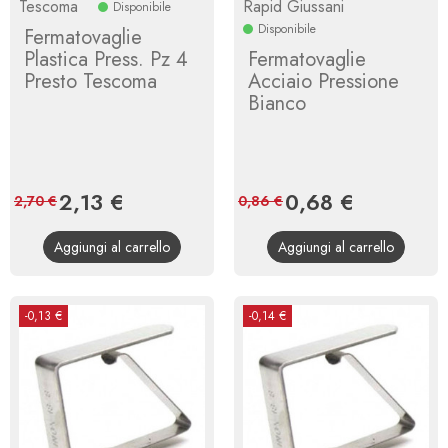
Tescoma
Rapid Giussani
Disponibile
Disponibile
Fermatovaglie
Plastica Press. Pz 4
Fermatovaglie
Presto Tescoma
Acciaio Pressione
Bianco
Prezzo
2,13 €
Prezzo
Prezzo
0,68 €
Prezzo
2,70 €
0,86 €
base
base
Aggiungi al carrello
Aggiungi al carrello
-0,13 €
-0,14 €