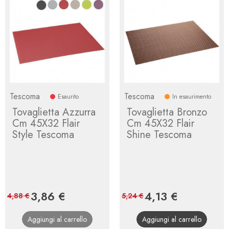
Tescoma
Tescoma
Esaurito
In esaurimento
Tovaglietta Azzurra
Tovaglietta Bronzo
Cm 45X32 Flair
Cm 45X32 Flair
Style Tescoma
Shine Tescoma
Prezzo
3,86 €
Prezzo
Prezzo
4,13 €
Prezzo
4,88 €
5,24 €
base
base
Aggiungi al carrello
Aggiungi al carrello