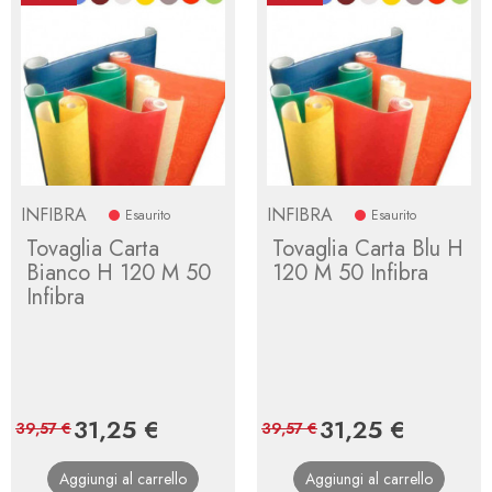
INFIBRA
INFIBRA
Esaurito
Esaurito
Tovaglia Carta
Tovaglia Carta Blu H
Bianco H 120 M 50
120 M 50 Infibra
Infibra
Prezzo
31,25 €
Prezzo
Prezzo
31,25 €
Prezzo
39,57 €
39,57 €
base
base
Aggiungi al carrello
Aggiungi al carrello