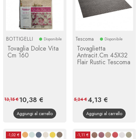
BOTTIGELLI
Tescoma
Disponibile
Disponibile
Tovaglia Dolce Vita
Tovaglietta
Cm 160
Antracit.Cm 45X32
Flair Rustic Tescoma
Prezzo
10,38 €
Prezzo
Prezzo
4,13 €
Prezzo
13,15 €
5,24 €
base
base
Aggiungi al carrello
Aggiungi al carrello
-1,02 €
-1,11 €