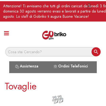
IT
Attenzione! Ti avvisiamo che tutti gli ordini caricati da lunedì 3 f

domenica 30 agosto verranno evasi e lavorati a partire da luned
agosto. Lo staff di Gobriko ti augura Buone Vacanze!

Assistenza
Ordini Telefonici
Tovaglie