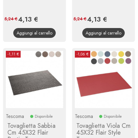
Prezzo
4,13 €
Prezzo
Prezzo
4,13 €
Prezzo
5,24 €
5,24 €
base
base
Aggiungi al carrello
Aggiungi al carrello
-1,11 €
-1,06 €
Tescoma
Tescoma
Disponibile
Disponibile
Tovaglietta Sabbia
Tovaglietta Viola Cm
Cm 45X32 Flair
45X32 Flair Style