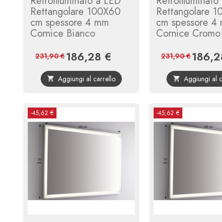
Retroilluminato a LED
Retroilluminato
Rettangolare 100X60
Rettangolare 
cm spessore 4 mm
cm spessore 4
Cornice Bianco
Cornice Cromo
186,28 €
186,2
Prezzo
Prezzo
Prezzo
231,90 €
231,90 €
base
Aggiungi al carrello
Aggiungi al c


-45,62 €
-45,62 €