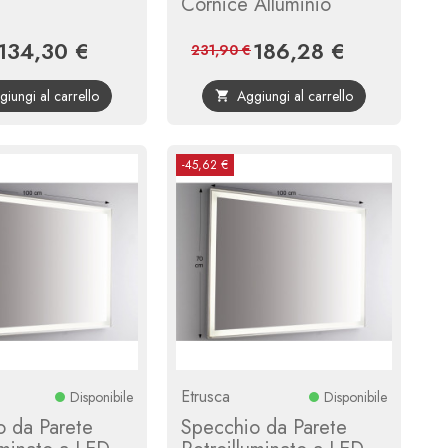
Cornice Alluminio
134,30 €
186,28 €
Prezzo
Prezzo
Prezzo
Prezzo
231,90 €
base
base
giungi al carrello
Aggiungi al carrello

-45,62 €
Etrusca
Disponibile
Disponibile
o da Parete
Specchio da Parete