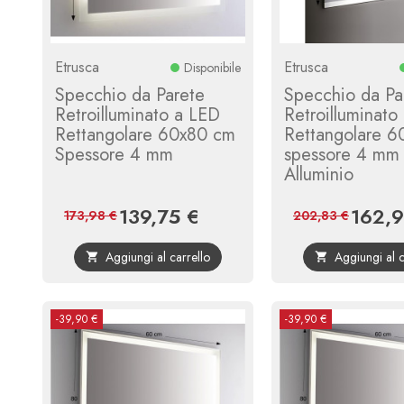
Etrusca
Etrusca
Disponibile
Specchio da Parete
Specchio da Pa
Retroilluminato a LED
Retroilluminato
Rettangolare 60x80 cm
Rettangolare 
Spessore 4 mm
spessore 4 mm
Alluminio
139,75 €
162,9
Prezzo
Prezzo
Prezzo
173,98 €
202,83 €
base
Aggiungi al carrello
Aggiungi al c


-39,90 €
-39,90 €