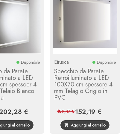
Etrusca
Disponibile
Disponibile
o da Parete
Specchio da Parete
uminato a LED
Retroilluminato a LED
cm spessoer 4
100X70 cm spessore 4
Telaio Bianco
mm Telagio Grigio in
ca
PVC
202,28 €
152,19 €
Prezzo
Prezzo
Prezzo
Prezzo
189,47 €
base
base
giungi al carrello
Aggiungi al carrello
