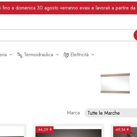
dì 3 fino a domenica 30 agosto verranno evasi e lavorati a partire 
leria
Termoidraulica
Elettricità
Marca
Tutte le Marche
-44,29 €
-49,54 €