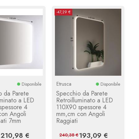
-47,29 €
Etrusca
Disponibile
Disponibile
o da Parete
Specchio da Parete
uminato a LED
Retroilluminato a LED
spessore 4
110X90 spessore 4
on Angoli
mm,cm con Angoli
dati 7mm
Raggiati
210,98 €
193,09 €
Prezzo
Prezzo
Prezzo
Prezzo
240,38 €