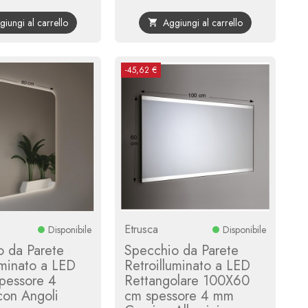
base
base
giungi al carrello
Aggiungi al carrello

-45,62 €
Etrusca
Disponibile
Disponibile
o da Parete
Specchio da Parete
uminato a LED
Retroilluminato a LED
pessore 4
Rettangolare 100X60
on Angoli
cm spessore 4 mm