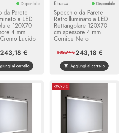
Etrusca
Disponibile
Disponibile
o da Parete
Specchio da Parete
uminato a LED
Retroilluminato a LED
olare 120X70
Rettangolare 120X70
sore 4 mm
cm spessore 4 mm
 Cromo Lucido
Cornice Nero
243,18 €
243,18 €
Prezzo
Prezzo
Prezzo
Prezzo
302,74 €
base
base
giungi al carrello
Aggiungi al carrello

-39,90 €