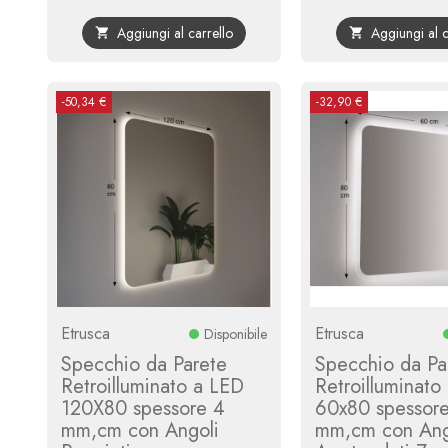
base
Aggiungi al carrello
Aggiungi al c


-50,34 €
-32,90 €
Etrusca
Etrusca
Disponibile
Specchio da Parete
Specchio da Pa
Retroilluminato a LED
Retroilluminato
120X80 spessore 4
60x80 spessor
mm,cm con Angoli
mm,cm con Ang