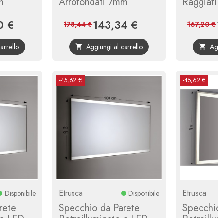
m
Arrotondati 7mm
Raggiati
0 €
143,34 €
Prezzo
Prezzo
Prezzo
178,44 €
167,20 €
base
base
arrello
Aggiungi al carrello
Ag


-45,62 €
-45,62 €
Etrusca
Etrusca
Disponibile
Disponibile
rete
Specchio da Parete
Specchi