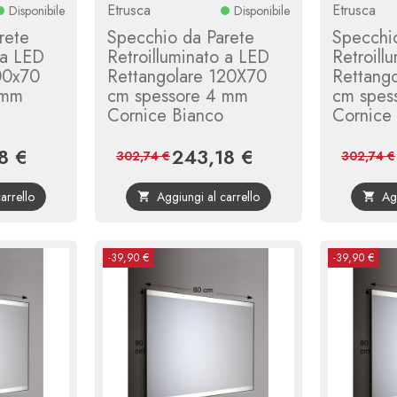
Etrusca
Etrusca
Disponibile
Disponibile
rete
Specchio da Parete
Specchi
 a LED
Retroilluminato a LED
Retroill
00x70
Rettangolare 120X70
Rettang
 mm
cm spessore 4 mm
cm spes
Cornice Bianco
Cornice
8 €
243,18 €
Prezzo
Prezzo
Prezzo
302,74 €
302,74 €
base
base
arrello
Aggiungi al carrello
Ag


-39,90 €
-39,90 €