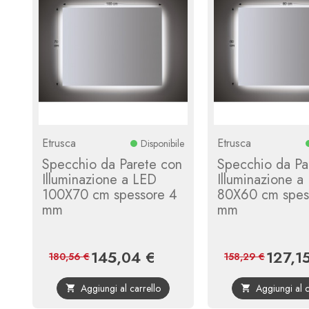
Etrusca
Etrusca
Disponibile
Specchio da Parete con
Specchio da Pa
Illuminazione a LED
Illuminazione a
100X70 cm spessore 4
80X60 cm spes
mm
mm
145,04 €
127,1
Prezzo
Prezzo
Prezzo
180,56 €
158,29 €
base
Aggiungi al carrello
Aggiungi al c

