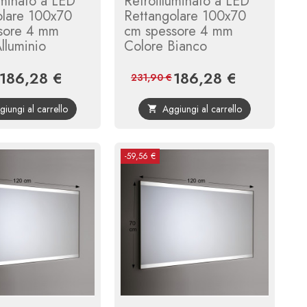
uminato a LED
Retroilluminato a LED
olare 100x70
Rettangolare 100x70
sore 4 mm
cm spessore 4 mm
lluminio
Colore Bianco
186,28 €
186,28 €
Prezzo
Prezzo
Prezzo
Prezzo
231,90 €
base
base
giungi al carrello
Aggiungi al carrello

-59,56 €