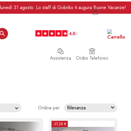
da lunedì 31 agosto. Lo staff di Gobriko ti augura Buone Vacanze!

Assistenza
Ordini Telefonici

Ordina per
Rilevanza
-37,28 €