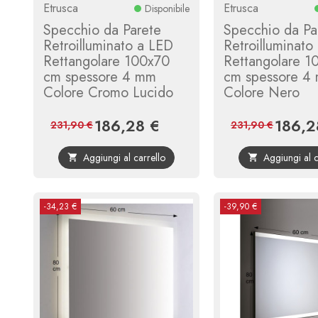
Etrusca
Etrusca
Disponibile
Specchio da Parete
Specchio da Pa
Retroilluminato a LED
Retroilluminato
Rettangolare 100x70
Rettangolare 1
cm spessore 4 mm
cm spessore 4
Colore Cromo Lucido
Colore Nero
186,28 €
186,2
Prezzo
Prezzo
Prezzo
231,90 €
231,90 €
base
Aggiungi al carrello
Aggiungi al c


-34,23 €
-39,90 €