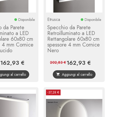
Etrusca
Disponibile
Disponibile
o da Parete
Specchio da Parete
uminato a LED
Retroilluminato a LED
olare 60x80 cm
Rettangolare 60x80 cm
e 4 mm Cornice
spessore 4 mm Cornice
ucido
Nero
162,93 €
162,93 €
Prezzo
Prezzo
Prezzo
Prezzo
202,83 €
base
base
giungi al carrello
Aggiungi al carrello

-37,28 €