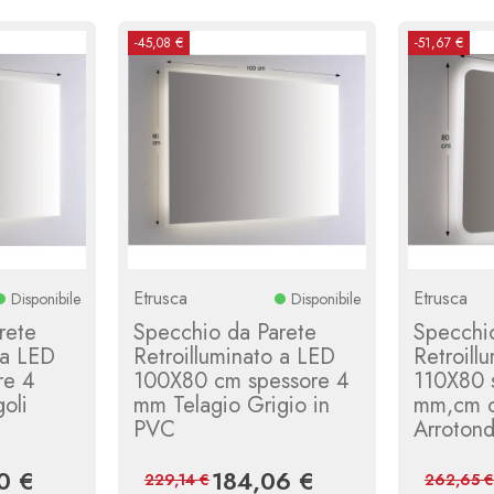
-45,08 €
-51,67 €
Etrusca
Etrusca
Disponibile
Disponibile
rete
Specchio da Parete
Specchi
 a LED
Retroilluminato a LED
Retroill
re 4
100X80 cm spessore 4
110X80 
oli
mm Telagio Grigio in
mm,cm c
PVC
Arroton
0 €
184,06 €
Prezzo
Prezzo
Prezzo
229,14 €
262,65 €