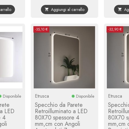
base
base
arrello
Aggiungi al carrello
Ag


-35,10 €
-32,90 €
Etrusca
Etrusca
Disponibile
Disponibile
rete
Specchio da Parete
Specchi
 a LED
Retroilluminato a LED
Retroill
e 4
80X70 spessore 4
80X70 s
oli
mm,cm con Angoli
mm,cm c