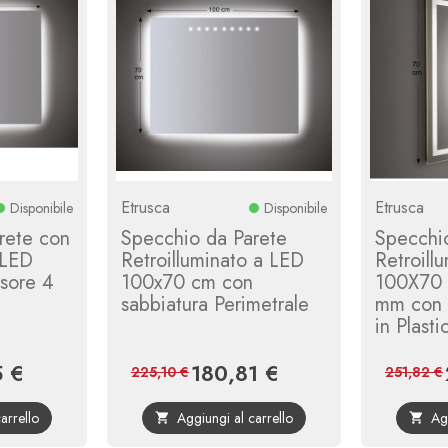
Etrusca
Etrusca
Disponibile
Disponibile
rete con
Specchio da Parete
Specchi
 LED
Retroilluminato a LED
Retroill
sore 4
100x70 cm con
100X70 
sabbiatura Perimetrale
mm con 
in Plasti
5 €
180,81 €
Prezzo
Prezzo
Prezzo
225,10 €
251,82 €
base
base
arrello
Aggiungi al carrello
Ag

