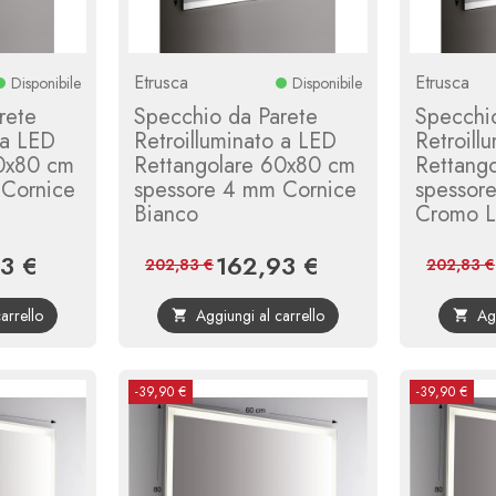
Etrusca
Etrusca
Disponibile
Disponibile
rete
Specchio da Parete
Specchi
 a LED
Retroilluminato a LED
Retroill
60x80 cm
Rettangolare 60x80 cm
Rettang
 Cornice
spessore 4 mm Cornice
spessor
Bianco
Cromo L
3 €
162,93 €
Prezzo
Prezzo
Prezzo
202,83 €
202,83 €
base
base
arrello
Aggiungi al carrello
Ag


-39,90 €
-39,90 €