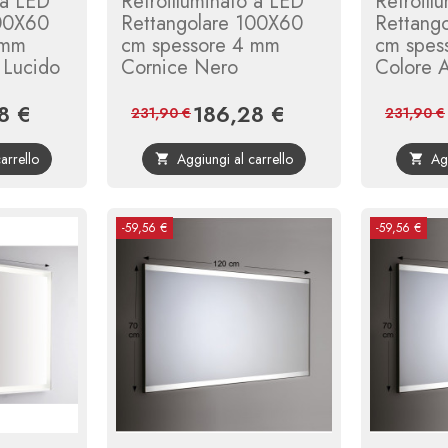
 a LED
Retroilluminato a LED
Retroill
100X60
Rettangolare 100X60
Rettang
 mm
cm spessore 4 mm
cm spes
 Lucido
Cornice Nero
Colore A
8 €
186,28 €
Prezzo
Prezzo
Prezzo
231,90 €
231,90 €
base
base
arrello
Aggiungi al carrello
Ag


-59,56 €
-59,56 €