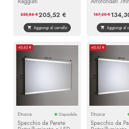
Raggiati
Arrotondati 7m
205,52 €
134,3
Prezzo
Prezzo
Prezzo
255,86 €
167,20 €
base
Aggiungi al carrello
Aggiungi al c


-45,62 €
-45,62 €
Etrusca
Etrusca
Disponibile
Specchio da Parete
Specchio da Pa