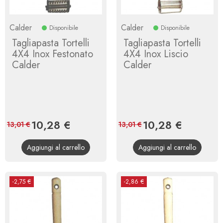
Calder
Calder
Disponibile
Disponibile
Tagliapasta Tortelli
Tagliapasta Tortelli
4X4 Inox Festonato
4X4 Inox Liscio
Calder
Calder
Prezzo
10,28 €
Prezzo
Prezzo
10,28 €
Prezzo
13,01 €
13,01 €
base
base
Aggiungi al carrello
Aggiungi al carrello
-2,75 €
-2,86 €