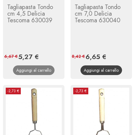
Tagliapasta Tondo
Tagliapasta Tondo
cm 4,5 Delicia
cm 7,0 Delicia
Tescoma 630039
Tescoma 630040
Prezzo
5,27 €
Prezzo
Prezzo
6,65 €
Prezzo
6,67 €
8,42 €
base
base
Aggiungi al carrello
Aggiungi al carrello
-2,73 €
-2,73 €