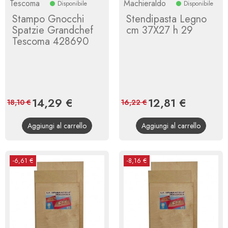
Tescoma
Machieraldo
Disponibile
Disponibile
Stampo Gnocchi
Stendipasta Legno
Spatzie Grandchef
cm 37X27 h 29
Tescoma 428690
Prezzo
14,29 €
Prezzo
Prezzo
12,81 €
Prezzo
18,10 €
16,22 €
base
base
Aggiungi al carrello
Aggiungi al carrello
-6,61 €
-8,16 €