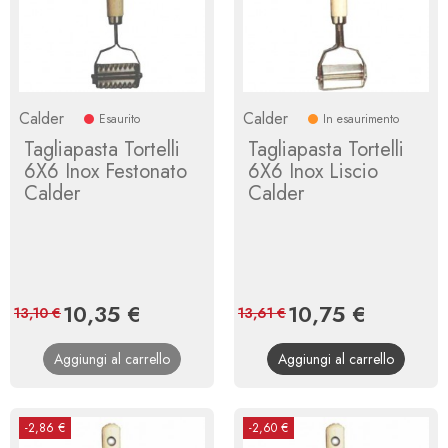
Calder
Calder
Esaurito
In esaurimento
Tagliapasta Tortelli
Tagliapasta Tortelli
6X6 Inox Festonato
6X6 Inox Liscio
Calder
Calder
Prezzo
10,35 €
Prezzo
Prezzo
10,75 €
Prezzo
13,10 €
13,61 €
base
base
Aggiungi al carrello
Aggiungi al carrello
-2,86 €
-2,60 €