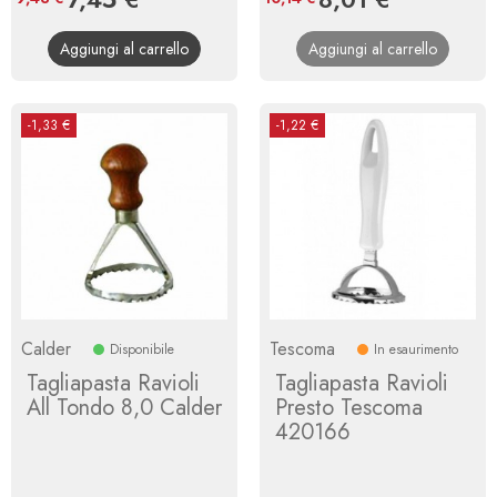
base
base
Aggiungi al carrello
Aggiungi al carrello
-1,33 €
-1,22 €
Calder
Tescoma
Disponibile
In esaurimento
Tagliapasta Ravioli
Tagliapasta Ravioli
All Tondo 8,0 Calder
Presto Tescoma
420166