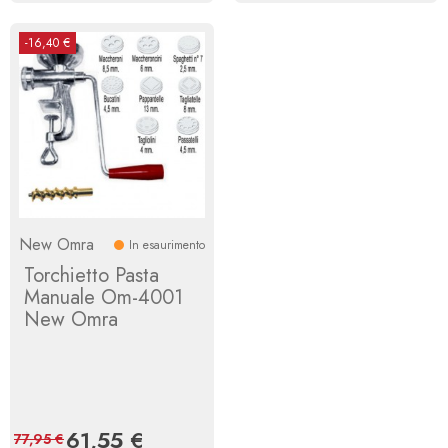
-16,40 €
New Omra
In esaurimento
Torchietto Pasta
Manuale Om-4001
New Omra
Prezzo
61,55 €
Prezzo
77,95 €