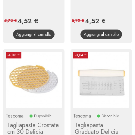
Prezzo
4,52 €
Prezzo
Prezzo
4,52 €
Prezzo
5,72 €
5,72 €
base
base
Aggiungi al carrello
Aggiungi al carrello
-4,86 €
-3,04 €
Tescoma
Tescoma
Disponibile
Disponibile
Tagliapasta Crostata
Tagliapasta
cm 30 Delicia
Graduato Delicia