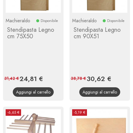
Machieraldo
Machieraldo
Disponibile
Disponibile
Stendipasta Legno
Stendipasta Legno
cm 75X50
cm 90X51
Prezzo
24,81 €
Prezzo
Prezzo
30,62 €
Prezzo
31,42 €
38,78 €
base
base
Aggiungi al carrello
Aggiungi al carrello
-6,65 €
-5,19 €