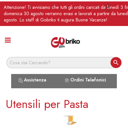
IT
Attenzione! Ti avvisiamo che tutti gli ordini caricati da lunedì 3 f

domenica 30 agosto verranno evasi e lavorati a partire da luned
agosto. Lo staff di Gobriko ti augura Buone Vacanze!

Assistenza
Ordini Telefonici
Utensili per Pasta