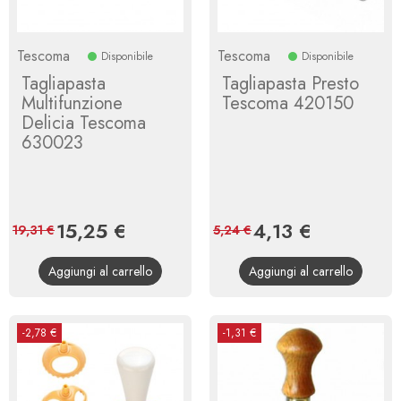
Tescoma
Tescoma
Disponibile
Disponibile
Tagliapasta
Tagliapasta Presto
Multifunzione
Tescoma 420150
Delicia Tescoma
630023
Prezzo
15,25 €
Prezzo
Prezzo
4,13 €
Prezzo
19,31 €
5,24 €
base
base
Aggiungi al carrello
Aggiungi al carrello
-2,78 €
-1,31 €