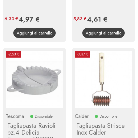
Prezzo
4,97 €
Prezzo
Prezzo
4,61 €
Prezzo
6,30 €
5,83 €
base
base
Aggiungi al carrello
Aggiungi al carrello
-2,53 €
-3,37 €
Tescoma
Calder
Disponibile
Disponibile
Tagliapasta Ravioli
Tagliapasta Strisce
pz.4 Delicia
Inox Calder