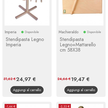
Imperia
Machieraldo
Disponibile
Disponibile
Stendipasta Legno
Stendipasta
Imperia
Legno+Mattarello
cm 58X38
Prezzo
24,97 €
Prezzo
Prezzo
19,47 €
Prezzo
31,62 €
24,66 €
base
base
Aggiungi al carrello
Aggiungi al carrello
-1,44 €
-2,33 €