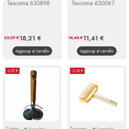
Tescoma 630898
Tescoma 630067
Prezzo
18,21 €
Prezzo
Prezzo
11,41 €
Prezzo
23,07 €
14,45 €
base
base
Aggiungi al carrello
Aggiungi al carrello
-2,07 €
-2,28 €
Calder
Tescoma
Disponibile
Disponibile