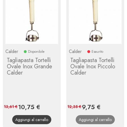
Calder
Calder
Disponibile
Esaurito
Tagliapasta Tortelli
Tagliapasta Tortelli
Ovale Inox Grande
Ovale Inox Piccolo
Calder
Calder
Prezzo
10,75 €
Prezzo
Prezzo
9,75 €
Prezzo
13,61 €
12,35 €
base
base
Aggiungi al carrello
Aggiungi al carrello