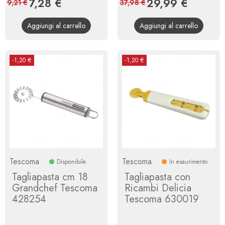
Prezzo
7,28 €
Prezzo
Prezzo
29,99 €
Prezzo
9,21 €
37,98 €
base
base
Aggiungi al carrello
Aggiungi al carrello
-1,20 €
-1,20 €
Tescoma
Tescoma
Disponibile
In esaurimento
Tagliapasta cm 18
Tagliapasta con
Grandchef Tescoma
Ricambi Delicia
428254
Tescoma 630019