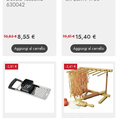
630042
Prezzo
8,55 €
Prezzo
Prezzo
15,40 €
Prezzo
10,83 €
19,51 €
base
base
Aggiungi al carrello
Aggiungi al carrello
-3,81 €
-3,41 €