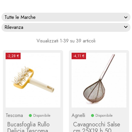
Tutte le Marche

Rilevanza
Visualizzati 1-39 su 39 articoli
-2,28 €
-4,11 €
Tescoma
Agnelli
Disponibile
Disponibile
Bucasfoglia Rullo
Cavagnocchi Salse
Delicia Tescoma
cm 25X19 h 50