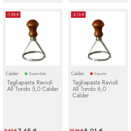
-1,98 €
-2,13 €
Calder
Calder
Disponibile
Esaurito
Tagliapasta Ravioli
Tagliapasta Ravioli
All Tondo 5,0 Calder
All Tondo 6,0
Calder
Prezzo
7,45 €
Prezzo
Prezzo
8,01 €
Prezzo
9,43 €
10,14 €