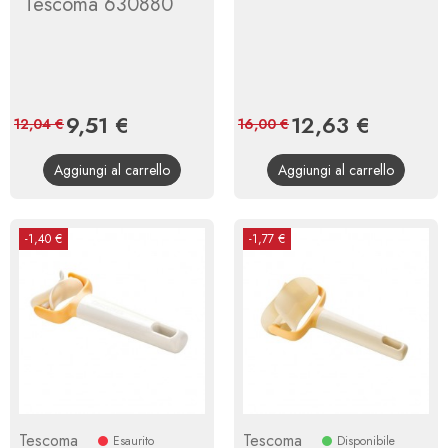
Tescoma 630880
Prezzo
9,51 €
Prezzo
Prezzo
12,63 €
Prezzo
12,04 €
16,00 €
base
base
Aggiungi al carrello
Aggiungi al carrello
-1,40 €
-1,77 €
Tescoma
Tescoma
Esaurito
Disponibile