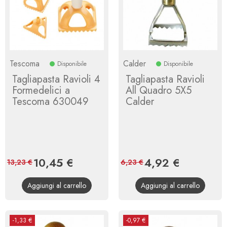
Tescoma
Calder
Disponibile
Disponibile
Tagliapasta Ravioli 4
Tagliapasta Ravioli
Formedelici a
All Quadro 5X5
Tescoma 630049
Calder
Prezzo
10,45 €
Prezzo
Prezzo
4,92 €
Prezzo
13,23 €
6,23 €
base
base
Aggiungi al carrello
Aggiungi al carrello
-1,33 €
-0,97 €