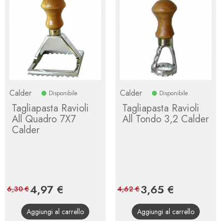
Calder
Calder
Disponibile
Disponibile
Tagliapasta Ravioli
Tagliapasta Ravioli
All Quadro 7X7
All Tondo 3,2 Calder
Calder
Prezzo
4,97 €
Prezzo
Prezzo
3,65 €
Prezzo
6,30 €
4,62 €
base
base
Aggiungi al carrello
Aggiungi al carrello