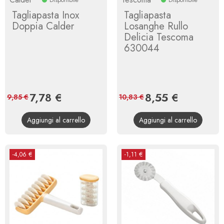
Tagliapasta Inox
Tagliapasta
Doppia Calder
Losanghe Rullo
Delicia Tescoma
630044
Prezzo
7,78 €
Prezzo
Prezzo
8,55 €
Prezzo
9,85 €
10,83 €
base
base
Aggiungi al carrello
Aggiungi al carrello
-4,06 €
-1,11 €