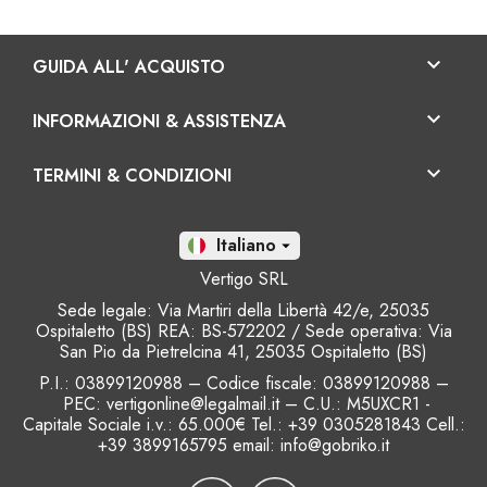

GUIDA ALL' ACQUISTO

INFORMAZIONI & ASSISTENZA

TERMINI & CONDIZIONI
It

Vertigo SRL
Sede legale: Via Martiri della Libertà 42/e, 25035
Ospitaletto (BS) REA: BS-572202 / Sede operativa: Via
San Pio da Pietrelcina 41, 25035 Ospitaletto (BS)
P.I.: 03899120988 – Codice fiscale
: 03899120988 –
PEC: vertigonline@legalmail.it – C.U.: M5UXCR1 -
Capitale Sociale i.v.: 65.000€ Tel.: +39 0305281843 Cell.:
+39 3899165795 email:
info@gobriko.it