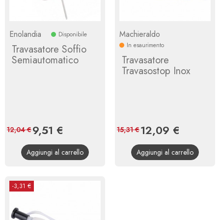
Enolandia
Machieraldo
Disponibile
In esaurimento
Travasatore Soffio
Semiautomatico
Travasatore
Travasostop Inox
Prezzo
9,51 €
Prezzo
Prezzo
12,09 €
Prezzo
12,04 €
15,31 €
base
base
Aggiungi al carrello
Aggiungi al carrello
-3,31 €