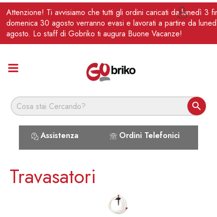
IT
Attenzione! Ti avvisiamo che tutti gli ordini caricati da lunedì 3 f

domenica 30 agosto verranno evasi e lavorati a partire da luned
agosto. Lo staff di Gobriko ti augura Buone Vacanze!

Assistenza
Ordini Telefonici
Travasatori