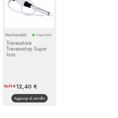
Machieraldo
Disponibile
Travasatore
Travasostop Super
Inox
Prezzo
12,40 €
Prezzo
15,71 €
base
Aggiungi al carrello