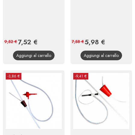
Prezzo
7,52 €
Prezzo
Prezzo
5,98 €
Prezzo
9,52 €
7,58 €
base
base
Aggiungi al carrello
Aggiungi al carrello
-3,86 €
-9,41 €