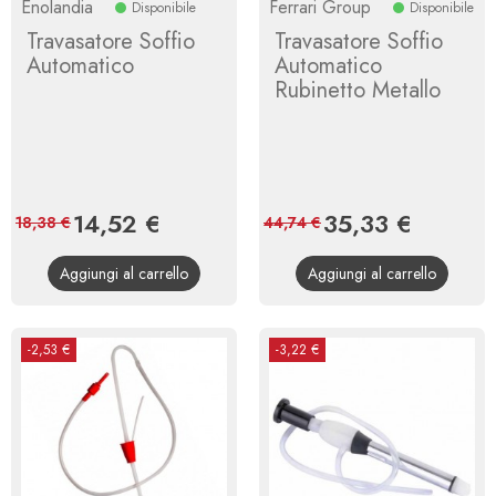
Enolandia
Ferrari Group
Disponibile
Disponibile
Travasatore Soffio
Travasatore Soffio
Automatico
Automatico
Rubinetto Metallo
Prezzo
14,52 €
Prezzo
Prezzo
35,33 €
Prezzo
18,38 €
44,74 €
base
base
Aggiungi al carrello
Aggiungi al carrello
-2,53 €
-3,22 €