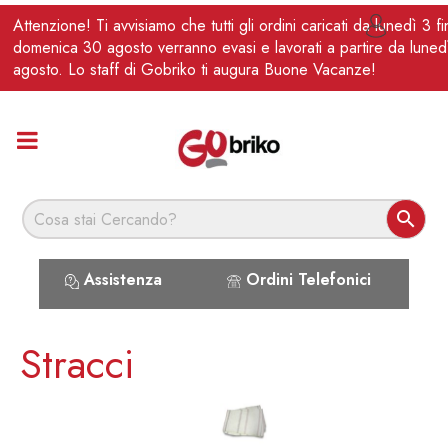
IT
Attenzione! Ti avvisiamo che tutti gli ordini caricati da lunedì 3 f

domenica 30 agosto verranno evasi e lavorati a partire da luned
agosto. Lo staff di Gobriko ti augura Buone Vacanze!

Assistenza
Ordini Telefonici
Stracci