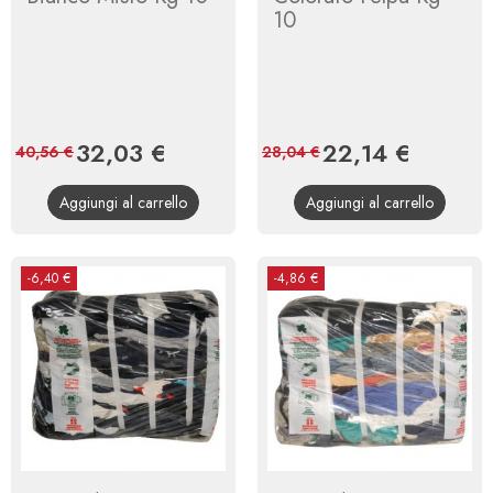
10
Prezzo
32,03 €
Prezzo
Prezzo
22,14 €
Prezzo
40,56 €
28,04 €
base
base
Aggiungi al carrello
Aggiungi al carrello
-6,40 €
-4,86 €