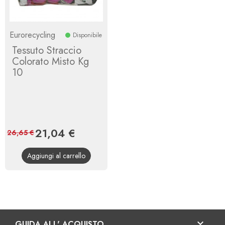
Eurorecycling
Disponibile
Tessuto Straccio
Colorato Misto Kg
10
Prezzo
21,04 €
Prezzo
26,65 €
base
Aggiungi al carrello

GUIDA ALL' ACQUISTO