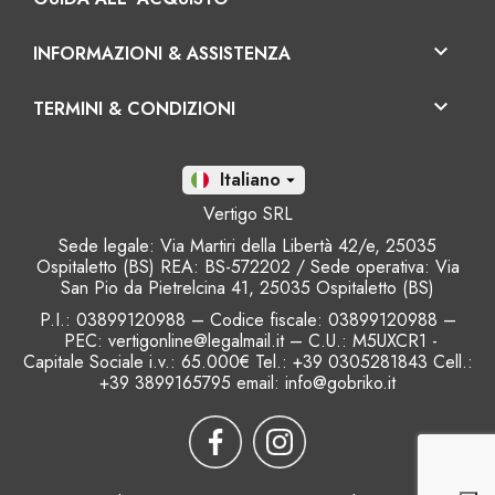

INFORMAZIONI & ASSISTENZA

TERMINI & CONDIZIONI
It

Vertigo SRL
Sede legale: Via Martiri della Libertà 42/e, 25035
Ospitaletto (BS) REA: BS-572202 / Sede operativa: Via
San Pio da Pietrelcina 41, 25035 Ospitaletto (BS)
P.I.: 03899120988 – Codice fiscale
: 03899120988 –
PEC: vertigonline@legalmail.it – C.U.: M5UXCR1 -
Capitale Sociale i.v.: 65.000€ Tel.: +39 0305281843 Cell.:
+39 3899165795 email:
info@gobriko.it