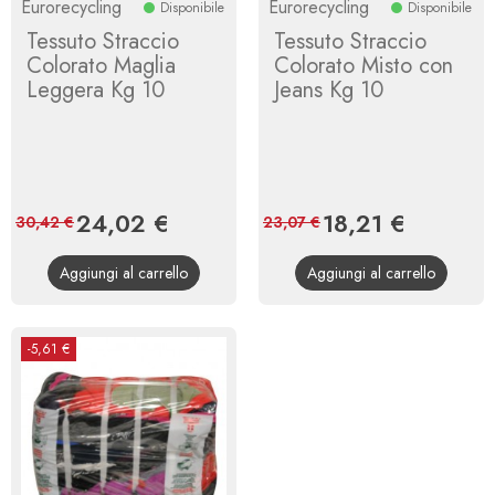
Eurorecycling
Eurorecycling
Disponibile
Disponibile
Tessuto Straccio
Tessuto Straccio
Colorato Maglia
Colorato Misto con
Leggera Kg 10
Jeans Kg 10
Prezzo
24,02 €
Prezzo
Prezzo
18,21 €
Prezzo
30,42 €
23,07 €
base
base
Aggiungi al carrello
Aggiungi al carrello
-5,61 €