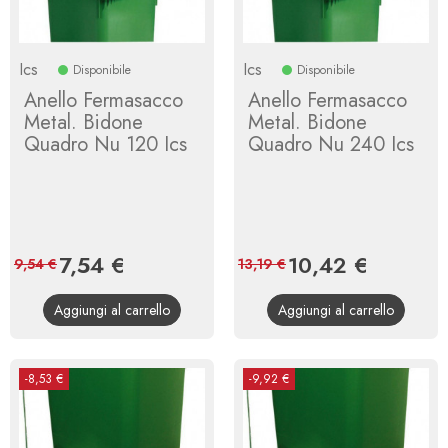
Ics
Ics
Disponibile
Disponibile
Anello Fermasacco
Anello Fermasacco
Metal. Bidone
Metal. Bidone
Quadro Nu 120 Ics
Quadro Nu 240 Ics
Prezzo
7,54 €
Prezzo
Prezzo
10,42 €
Prezzo
9,54 €
13,19 €
base
base
Aggiungi al carrello
Aggiungi al carrello
-8,53 €
-9,92 €