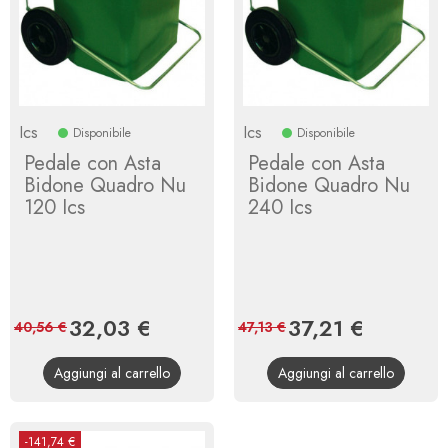
Ics
Ics
Disponibile
Disponibile
Pedale con Asta
Pedale con Asta
Bidone Quadro Nu
Bidone Quadro Nu
120 Ics
240 Ics
Prezzo
32,03 €
Prezzo
Prezzo
37,21 €
Prezzo
40,56 €
47,13 €
base
base
Aggiungi al carrello
Aggiungi al carrello
-141,74 €