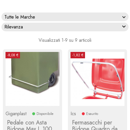
Tutte le Marche

Rilevanza
Visualizzati 1-9 su 9 articoli
-8,08 €
-1,82 €
Giganplast
Ics
Disponibile
Esaurito
Pedale con Asta
Fermasacchi per
Bidone Max L 100
Bidone Quadro da