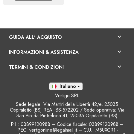

GUIDA ALL' ACQUISTO

INFORMAZIONI & ASSISTENZA

TERMINI & CONDIZIONI
It

Vertigo SRL
Sede legale: Via Martiri della Libertà 42/e, 25035
Ospitaletto (BS) REA: BS-572202 / Sede operativa: Via
San Pio da Pietrelcina 41, 25035 Ospitaletto (BS)
P.I.: 03899120988 – Codice fiscale
: 03899120988 –
PEC: vertigonline@legalmail.it – C.U.: M5UXCR1 -