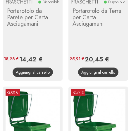
FRASCHETTI
FRASCHETTI
Disponibile
Disponibile
Portarotolo da
Portarotolo da Terra
Parete per Carta
per Carta
Asciugamani
Asciugamani
Prezzo
14,42 €
Prezzo
Prezzo
20,45 €
Prezzo
18,28 €
25,91 €
base
base
Aggiungi al carrello
Aggiungi al carrello
-2,00 €
-2,77 €