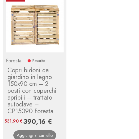
Foresta
Esaurito
Copri bidoni da
giardino in legno
150x90 cm – 2
posti con coperchi
apribili – trattato
autoclave –
CP15090 Foresta
Prezzo
390,16 €
Prezzo
531,90 €
base
Aggiungi al carrello