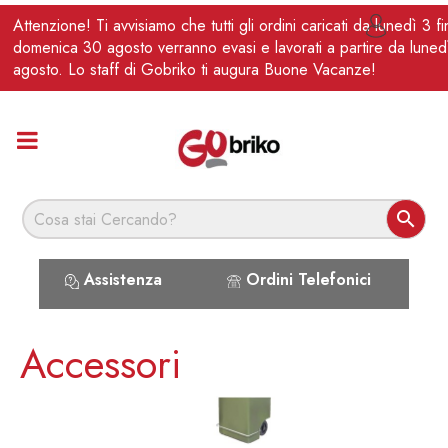
IT
Attenzione! Ti avvisiamo che tutti gli ordini caricati da lunedì 3 f

domenica 30 agosto verranno evasi e lavorati a partire da luned
agosto. Lo staff di Gobriko ti augura Buone Vacanze!

Assistenza
Ordini Telefonici
Accessori