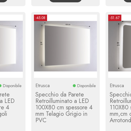
-45.08
-51.67
Etrusca
Etrusca
Disponibile
Disponibile
rete
Specchio da Parete
Specchi
 a LED
Retroilluminato a LED
Retroill
re 4
100X80 cm spessore 4
110X80 
oli
mm Telagio Grigio in
mm,cm c
PVC
Arroton