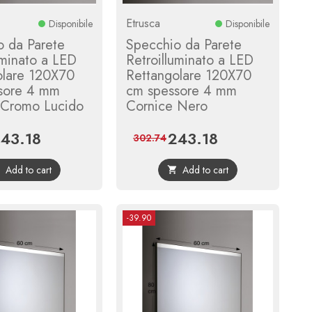
Etrusca
Disponibile
Disponibile
o da Parete
Specchio da Parete
uminato a LED
Retroilluminato a LED
olare 120X70
Rettangolare 120X70
sore 4 mm
cm spessore 4 mm
 Cromo Lucido
Cornice Nero
43.18
243.18
ice
Regular
Price
Regular
302.74
price
price
Add to cart
Add to cart


-39.90