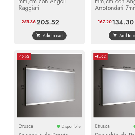
mm,cm con Angoli
mm,cm con Ang
Raggiati
Arrotondati 7m
205.52
134.30
Price
Regular
Price
255.86
167.20
price
Add to cart
Add to c


-45.62
-45.62
Etrusca
Etrusca
Disponibile