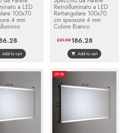
o da Parete
Specchio da Parete
uminato a LED
Retroilluminato a LED
olare 100x70
Rettangolare 100x70
sore 4 mm
cm spessore 4 mm
lluminio
Colore Bianco
86.28
186.28
ice
Regular
Price
Regular
231.90
price
price
Add to cart
Add to cart


-59.56