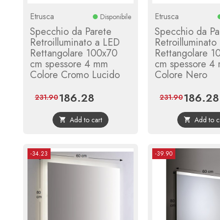
Etrusca
Etrusca
Disponibile
Specchio da Parete
Specchio da Pa
Retroilluminato a LED
Retroilluminato
Rettangolare 100x70
Rettangolare 1
cm spessore 4 mm
cm spessore 4
Colore Cromo Lucido
Colore Nero
186.28
186.28
Price
Regular
Price
231.90
231.90
price
Add to cart
Add to c


-34.23
-39.90