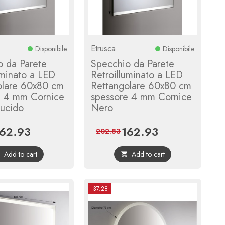
Etrusca
Disponibile
Disponibile
o da Parete
Specchio da Parete
uminato a LED
Retroilluminato a LED
olare 60x80 cm
Rettangolare 60x80 cm
e 4 mm Cornice
spessore 4 mm Cornice
ucido
Nero
162.93
162.93
ice
Regular
Price
Regular
202.83
price
price
Add to cart
Add to cart


-37.28