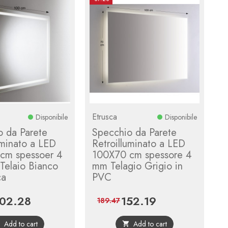
Etrusca
Disponibile
Disponibile
o da Parete
Specchio da Parete
uminato a LED
Retroilluminato a LED
cm spessoer 4
100X70 cm spessore 4
Telaio Bianco
mm Telagio Grigio in
ca
PVC
02.28
152.19
ice
Regular
Price
Regular
189.47
price
price
Add to cart
Add to cart

