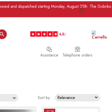
ocessed and dispatched starting Monday, August 25th. The Gobriko

Assistance
Telephone orders

Sort by:
Relevance
-37.28