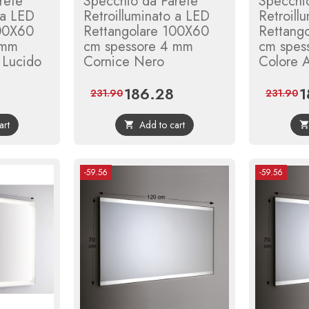
rete
Specchio da Parete
Specchi
 a LED
Retroilluminato a LED
Retroill
100X60
Rettangolare 100X60
Rettang
 mm
cm spessore 4 mm
cm spes
 Lucido
Cornice Nero
Colore A
186.28
1
Regular
Price
Regular
Pr
231.90
231.90
price
price
art
Add to cart

-59.56
-59.56