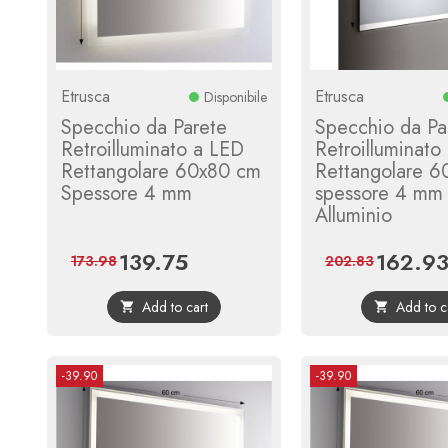
Etrusca
Etrusca
Disponibile
Specchio da Parete
Specchio da Pa
Retroilluminato a LED
Retroilluminato
Rettangolare 60x80 cm
Rettangolare 
Spessore 4 mm
spessore 4 mm
Alluminio
139.75
162.9
Price
Regular
Price
173.98
202.83
price
Add to cart
Add to c


-39.90
-39.90