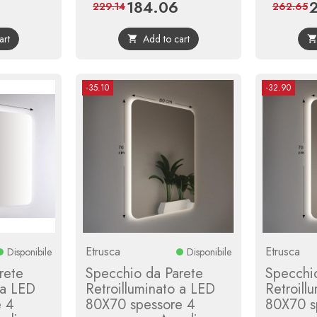
184.06
Regular
Price
Regular
P
229.14
262.65
price
price
art
Add to cart

-35.10
-32.90
Etrusca
Etrusca
Disponibile
Disponibile
rete
Specchio da Parete
Specchi
 a LED
Retroilluminato a LED
Retroill
e 4
80X70 spessore 4
80X70 s