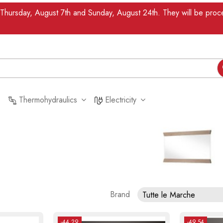
n Thursday, August 7th and Sunday, August 24th. They will be pr
Thermohydraulics
Electricity
Brand
Tutte le Marche
-44.29
-49.54