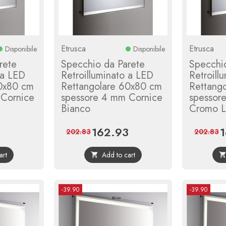
Etrusca
Etrusca
Disponibile
Disponibile
rete
Specchio da Parete
Specchi
 a LED
Retroilluminato a LED
Retroill
60x80 cm
Rettangolare 60x80 cm
Rettang
 Cornice
spessore 4 mm Cornice
spessor
Bianco
Cromo L
3
162.93
Regular
Price
Regular
Pr
202.83
202.83
price
price
art
Add to cart

-39.90
-39.90