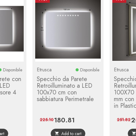
Etrusca
Etrusca
Disponibile
Disponibile
rete con
Specchio da Parete
Specchi
 LED
Retroilluminato a LED
Retroill
sore 4
100x70 cm con
100X70 
sabbiatura Perimetrale
mm con 
in Plasti
180.81
2
egular
Price
Regular
Pr
225.10
251.82
rice
price
art
Add to cart
