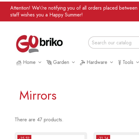
Attention! We\'re notifying you of all orders placed betwee
staff wishes you a Happy Summer!
Home
Garden
Hardware
Tools
Mirrors
There are 47 products.
-35.52
-31.14