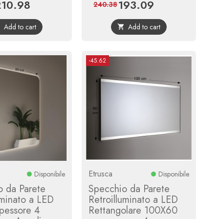
210.98
193.09
rice
Regular
Price
Regular
240.38
price
price
Add to cart
Add to cart


-45.62
Etrusca
Disponibile
Disponibile
o da Parete
Specchio da Parete
uminato a LED
Retroilluminato a LED
pessore 4
Rettangolare 100X60