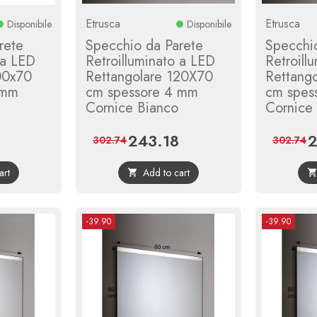
Etrusca
Etrusca
Disponibile
Disponibile
rete
Specchio da Parete
Specchi
 a LED
Retroilluminato a LED
Retroill
00x70
Rettangolare 120X70
Rettang
 mm
cm spessore 4 mm
cm spes
Cornice Bianco
Cornice
243.18
2
Regular
Price
Regular
Pr
302.74
302.74
price
price
art
Add to cart

-39.90
-39.90