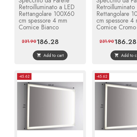
Specchio da Parete
Specchio da Pa
Retroilluminato a LED
Retroilluminato
Rettangolare 100X60
Rettangolare 
cm spessore 4 mm
cm spessore 4
Cornice Bianco
Cornice Cromo
186.28
186.28
Price
Regular
Price
231.90
231.90
price
Add to cart
Add to c


-45.62
-45.62