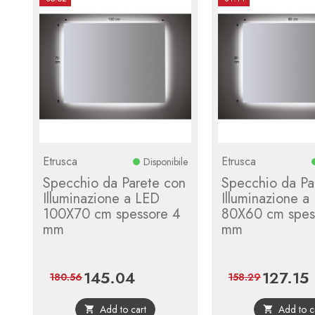
Etrusca
Etrusca
Disponibile
Specchio da Parete con
Specchio da Pa
Illuminazione a LED
Illuminazione a
100X70 cm spessore 4
80X60 cm spes
mm
mm
145.04
127.15
Price
Regular
Price
R
180.56
158.29
price
p
Add to cart
Add to c

