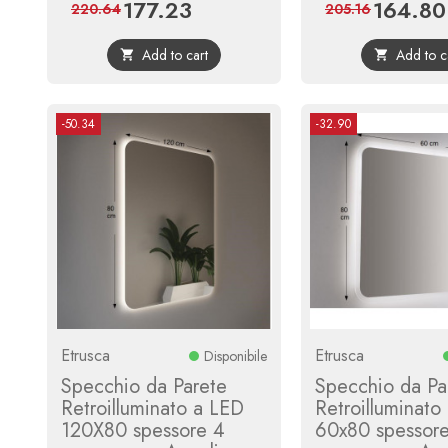
177.23
164.80
Price
Regular
Price
220.64
205.16
price
Add to cart
Add to c


-50.34
-32.90
Etrusca
Etrusca
Disponibile
Specchio da Parete
Specchio da Pa
Retroilluminato a LED
Retroilluminato
120X80 spessore 4
60x80 spessor