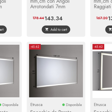
oli
mm,cm con Angoli
mm,cm c
m
Arrotondati 7mm
Raggiati
143.34
1
Regular
Price
Regular
Pr
178.44
167.20
price
price
art
Add to cart

-45.62
-45.62
Etrusca
Etrusca
Disponibile
Disponibile