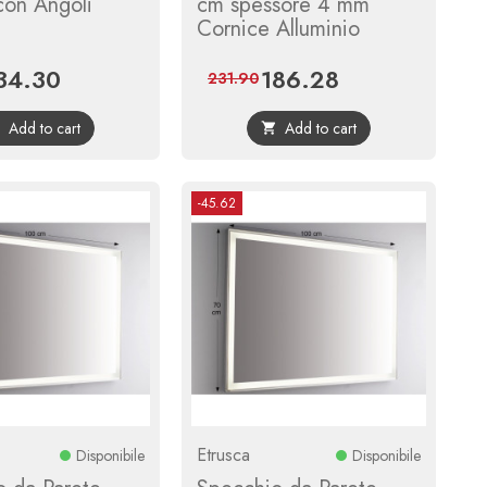
on Angoli
cm spessore 4 mm
Cornice Alluminio
34.30
186.28
ice
Regular
Price
Regular
231.90
price
price
Add to cart
Add to cart


-45.62
Etrusca
Disponibile
Disponibile