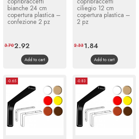
copribraccetti
copribraccetti
bianche 24 cm
ciliegio 12 cm
copertura plastica –
copertura plastica –
confezione 2 pz
2 pz
Price
2.92
Regular
Price
1.84
Regular
3.70
2.33
price
price
Add to cart
Add to cart
-0.65
-0.83