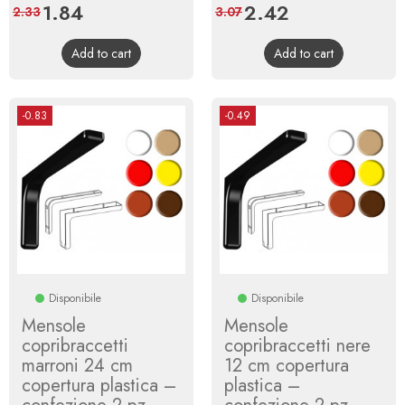
Price
1.84
Regular
Price
2.42
Regular
2.33
3.07
price
price
Add to cart
Add to cart
-0.83
-0.49
Disponibile
Disponibile
Mensole
Mensole
copribraccetti
copribraccetti nere
marroni 24 cm
12 cm copertura
copertura plastica –
plastica –