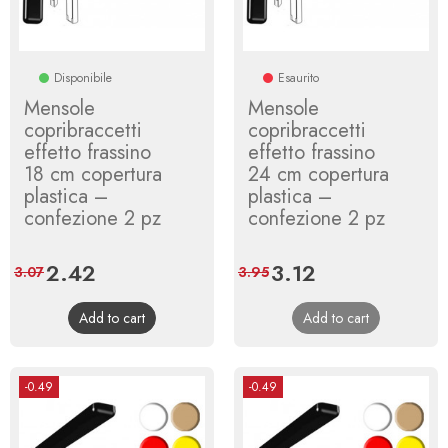
Disponibile
Esaurito
Mensole
Mensole
copribraccetti
copribraccetti
effetto frassino
effetto frassino
18 cm copertura
24 cm copertura
plastica –
plastica –
confezione 2 pz
confezione 2 pz
Price
2.42
Regular
Price
3.12
Regular
3.07
3.95
price
price
Add to cart
Add to cart
-0.49
-0.49