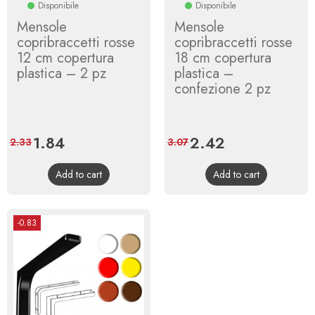
Disponibile
Disponibile
Mensole
Mensole
copribraccetti rosse
copribraccetti rosse
12 cm copertura
18 cm copertura
plastica – 2 pz
plastica –
confezione 2 pz
Price
1.84
Regular
Price
2.42
Regular
2.33
3.07
price
price
Add to cart
Add to cart
-0.83