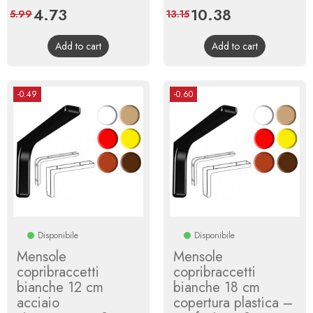
Price
4.73
Regular
Price
10.38
Regular
5.99
13.15
price
price
Add to cart
Add to cart
-0.49
-0.60
Disponibile
Disponibile
Mensole
Mensole
copribraccetti
copribraccetti
bianche 12 cm
bianche 18 cm
acciaio
copertura plastica –