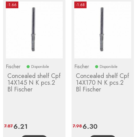
-1.66
-1.68
Fischer
Fischer
Disponibile
Disponibile
Concealed shelf Cpf
Concealed shelf Cpf
14X145 N K pcs.2
14X170 N K pcs.2
Bl Fischer
Bl Fischer
Price
6.21
Regular
Price
6.30
Regular
7.87
7.98
price
price