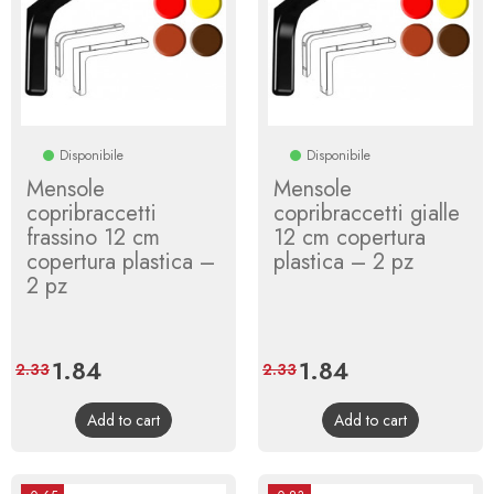
Disponibile
Disponibile
Mensole
Mensole
copribraccetti
copribraccetti gialle
frassino 12 cm
12 cm copertura
copertura plastica –
plastica – 2 pz
2 pz
Price
1.84
Regular
Price
1.84
Regular
2.33
2.33
price
price
Add to cart
Add to cart