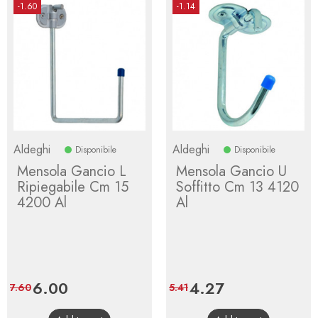
-1.60
-1.14
Aldeghi
Aldeghi
Disponibile
Disponibile
Mensola Gancio L
Mensola Gancio U
Ripiegabile Cm 15
Soffitto Cm 13 4120
4200 Al
Al
Price
6.00
Regular
Price
4.27
Regular
7.60
5.41
price
price