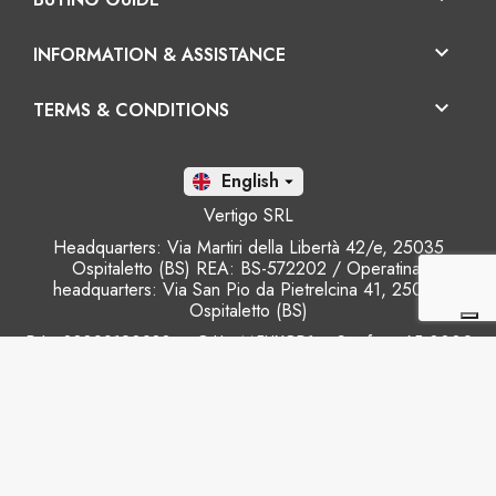

INFORMATION & ASSISTANCE

TERMS & CONDITIONS
En

Vertigo SRL
Headquarters: Via Martiri della Libertà 42/e, 25035
Ospitaletto (BS) REA: BS-572202 / Operatinal
headquarters: Via San Pio da Pietrelcina 41, 25035
Ospitaletto (BS)
P.I.: 03899120988 – C.U.: M5UXCR1 - S.c.f.p.: 65.000€
Phone: +39 0305281843 Mobile: +39 3899165795
email:
info@gobriko.it