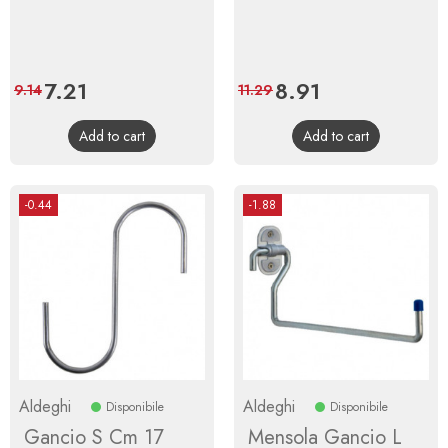
Price
7.21
Regular
Price
8.91
Regular
9.14
11.29
price
price
Add to cart
Add to cart
-0.44
-1.88
Aldeghi
Aldeghi
Disponibile
Disponibile
Gancio S Cm 17
Mensola Gancio L