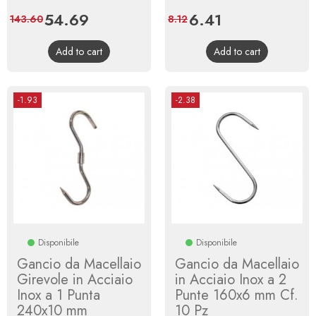
Price
54.69
Regular
Price
6.41
Regular
143.60
8.12
price
price
Add to cart
Add to cart
-1.93
-2.38
Disponibile
Disponibile
Gancio da Macellaio
Gancio da Macellaio
Girevole in Acciaio
in Acciaio Inox a 2
Inox a 1 Punta
Punte 160x6 mm Cf.
240x10 mm
10 Pz