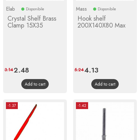
Elab
Mass
Disponibile
Disponibile
Crystal Shelf Brass
Hook shelf
Clamp 15X35
200X140X80 Max
Price
2.48
Regular
Price
4.13
Regular
3.14
5.24
price
price
Add to cart
Add to cart
-1.37
-1.42