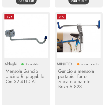
Add to cart
Add to cart
-1.26
-2.77
Aldeghi
MINUTEX
Disponibile
In esaurimento
Mensola Gancio
Gancio a mensola
Uncino Riipiegabile
portabici ferro
Cm 32 4110 Al
zincato a parete -
Brixo A.823