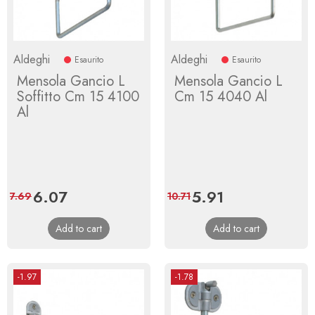
Aldeghi
Aldeghi
Esaurito
Esaurito
Mensola Gancio L
Mensola Gancio L
Soffitto Cm 15 4100
Cm 15 4040 Al
Al
Price
6.07
Regular
Price
5.91
Regular
7.69
10.71
price
price
Add to cart
Add to cart
-1.97
-1.78