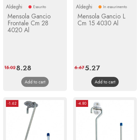
Aldeghi
Aldeghi
Esaurito
In esaurimento
Mensola Gancio
Mensola Gancio L
Frontale Cm 28
Cm 15 4030 Al
4020 Al
Price
8.28
Regular
Price
5.27
Regular
15.02
6.67
price
price
Add to cart
Add to cart
-1.62
-4.80