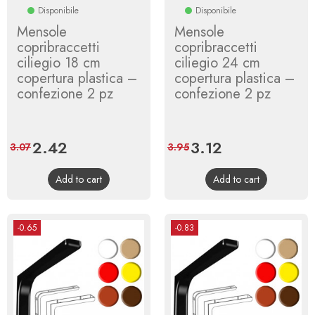
Disponibile
Disponibile
Mensole
Mensole
copribraccetti
copribraccetti
ciliegio 18 cm
ciliegio 24 cm
copertura plastica –
copertura plastica –
confezione 2 pz
confezione 2 pz
Price
2.42
Regular
Price
3.12
Regular
3.07
3.95
price
price
Add to cart
Add to cart
-0.65
-0.83