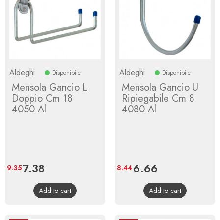
Aldeghi
Aldeghi
Disponibile
Disponibile
Mensola Gancio L
Mensola Gancio U
Doppio Cm 18
Ripiegabile Cm 8
4050 Al
4080 Al
Price
7.38
Regular
Price
6.66
Regular
9.35
8.44
price
price
Add to cart
Add to cart