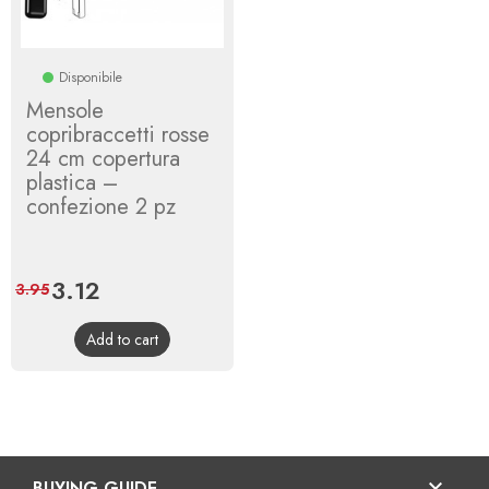
Disponibile
Mensole
copribraccetti rosse
24 cm copertura
plastica –
confezione 2 pz
Price
3.12
Regular
3.95
price
Add to cart

BUYING GUIDE