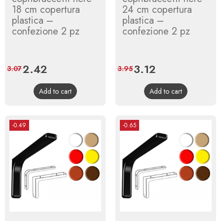
18 cm copertura
24 cm copertura
plastica –
plastica –
confezione 2 pz
confezione 2 pz
Price
2.42
Regular
Price
3.12
Regular
3.07
3.95
price
price
Add to cart
Add to cart
-0.49
-0.65