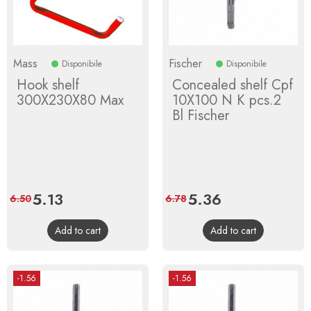
Mass
Fischer
Disponibile
Disponibile
Hook shelf
Concealed shelf Cpf
300X230X80 Max
10X100 N K pcs.2
Bl Fischer
Price
5.13
Regular
Price
5.36
Regular
6.50
6.78
price
price
Add to cart
Add to cart
-1.56
-1.56