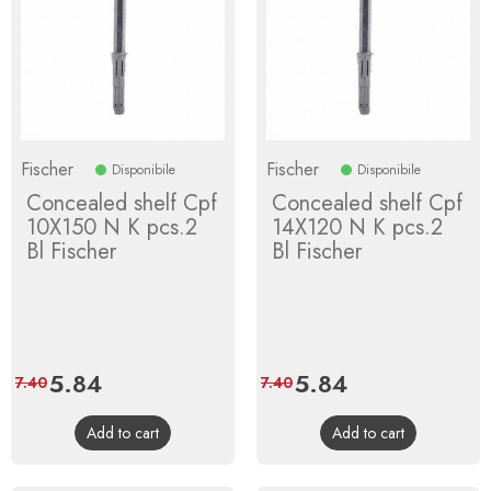
Fischer
Fischer
Disponibile
Disponibile
Concealed shelf Cpf
Concealed shelf Cpf
10X150 N K pcs.2
14X120 N K pcs.2
Bl Fischer
Bl Fischer
Price
5.84
Regular
Price
5.84
Regular
7.40
7.40
price
price
Add to cart
Add to cart