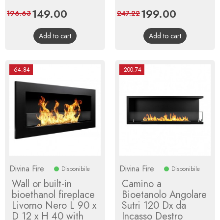
Price
149.00
Regular
Price
199.00
Regular
196.63
247.22
price
price
Add to cart
Add to cart
-64.84
-200.74
Divina Fire
Divina Fire
Disponibile
Disponibile
Wall or built-in
Camino a
bioethanol fireplace
Bioetanolo Angolare
Livorno Nero L 90 x
Sutri 120 Dx da
D 12 x H 40 with
Incasso Destro