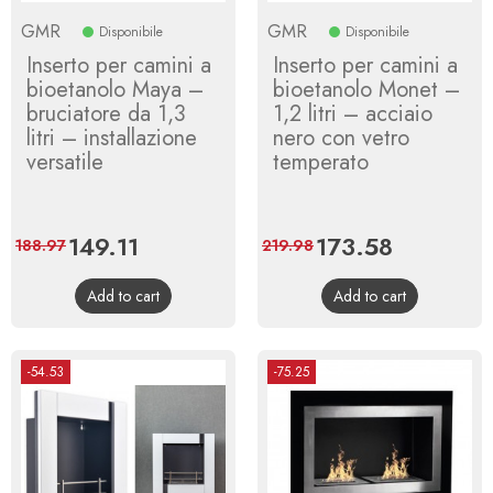
GMR
GMR
Disponibile
Disponibile
Inserto per camini a
Inserto per camini a
bioetanolo Maya –
bioetanolo Monet –
bruciatore da 1,3
1,2 litri – acciaio
litri – installazione
nero con vetro
versatile
temperato
Price
149.11
Regular
Price
173.58
Regular
188.97
219.98
price
price
Add to cart
Add to cart
-54.53
-75.25