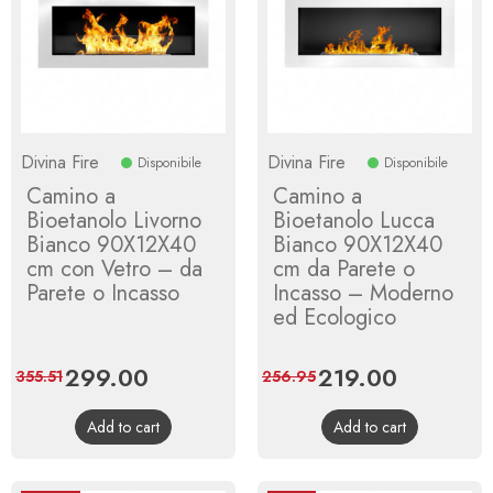
Divina Fire
Divina Fire
Disponibile
Disponibile
Camino a
Camino a
Bioetanolo Livorno
Bioetanolo Lucca
Bianco 90X12X40
Bianco 90X12X40
cm con Vetro – da
cm da Parete o
Parete o Incasso
Incasso – Moderno
ed Ecologico
Price
299.00
Regular
Price
219.00
Regular
355.51
256.95
price
price
Add to cart
Add to cart