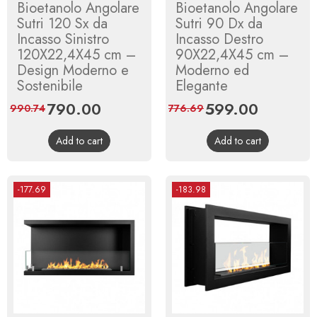
Bioetanolo Angolare
Bioetanolo Angolare
Sutri 120 Sx da
Sutri 90 Dx da
Incasso Sinistro
Incasso Destro
120X22,4X45 cm –
90X22,4X45 cm –
Design Moderno e
Moderno ed
Sostenibile
Elegante
Price
790.00
Regular
Price
599.00
Regular
990.74
776.69
price
price
Add to cart
Add to cart
-177.69
-183.98