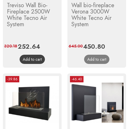
Treviso Wall Bio-
Wall bio-fireplace
Fireplace 2500W
Verona 3000W
White Tecno Air
White Tecno Air
System
System
Price
252.64
Regular
Price
450.80
Regular
320.18
645.00
price
price
Add to cart
Add to cart
-39.86
-46.40