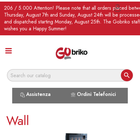
EN
206 / 5.000 Attention! Please note that all orders placed bet

Thursday, August 7th and Sunday, August 24th will be processe
and dispatched starting Monday, August 25th. The Gobriko staf
wishes you a Happy Summer!

Assistenza
Ordini Telefonici
Wall