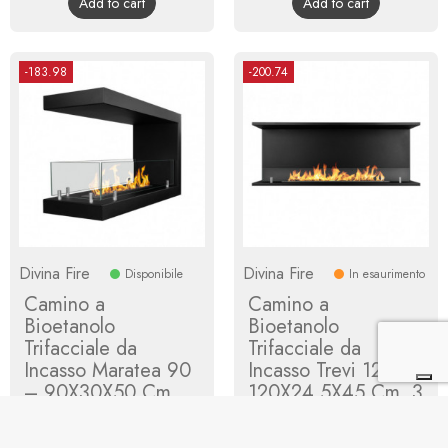
Add to cart
Add to cart
-183.98
-200.74
Divina Fire
Divina Fire
Disponibile
In esaurimento
Camino a
Camino a
Bioetanolo
Bioetanolo
Trifacciale da
Trifacciale da
Incasso Maratea 90
Incasso Trevi 120 –
– 90X30X50 Cm
120X24,5X45 Cm, 3
Lati Aperti