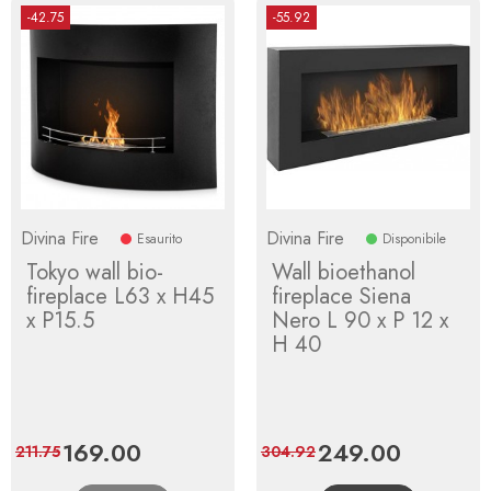
-42.75
-55.92
Divina Fire
Divina Fire
Esaurito
Disponibile
Tokyo wall bio-
Wall bioethanol
fireplace L63 x H45
fireplace Siena
x P15.5
Nero L 90 x P 12 x
H 40
Price
169.00
Regular
Price
249.00
Regular
211.75
304.92
price
price