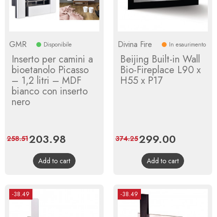
GMR
Divina Fire
Disponibile
In esaurimento
Inserto per camini a
Beijing Built-in Wall
bioetanolo Picasso
Bio-Fireplace L90 x
– 1,2 litri – MDF
H55 x P17
bianco con inserto
nero
Price
203.98
Regular
Price
299.00
Regular
258.51
374.25
price
price
Add to cart
Add to cart
-38.49
-38.49