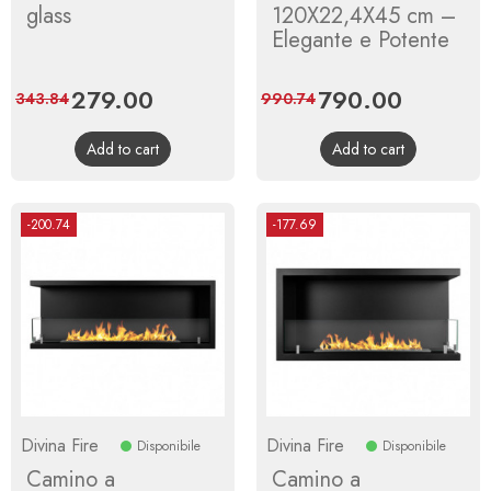
glass
120X22,4X45 cm –
Elegante e Potente
Price
279.00
Regular
Price
790.00
Regular
343.84
990.74
price
price
Add to cart
Add to cart
-200.74
-177.69
Divina Fire
Divina Fire
Disponibile
Disponibile
Camino a
Camino a