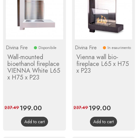
Divina Fire
Divina Fire
Disponibile
In esaurimento
Wall-mounted
Vienna wall bio-
bioethanol fireplace
fireplace L65 x H75
VIENNA White L65
x P23
x H75 x P23
Price
199.00
Regular
Price
199.00
Regular
237.49
237.49
price
price
Add to cart
Add to cart