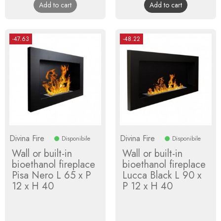
Add to cart
Add to cart
-47.63
-48.22
Divina Fire
Divina Fire
Disponibile
Disponibile
Wall or built-in
Wall or built-in
bioethanol fireplace
bioethanol fireplace
Pisa Nero L 65 x P
Lucca Black L 90 x
12 x H 40
P 12 x H 40