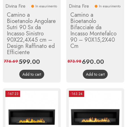
Divina Fire
Divina Fire
In esaurimento
In esaurimento
Camino a
Camino a
Bioetanolo Angolare
Bioetanolo
Sutri 90 Sx da
Bifacciale da
Incasso Sinistro
Incasso Montefalco
90X22,4X45 cm –
90 – 90X15,2X40
Design Raffinato ed
Cm
Efficiente
Price
599.00
Regular
Price
690.00
Regular
776.69
873.98
price
price
Add to cart
Add to cart
-167.23
-163.24