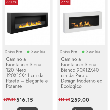
-163.24
-57.60
Divina Fire
Divina Fire
Disponibile
Disponibile
Camino a
Camino a
Bioetanolo Siena
Bioetanolo Siena
120 Nero
Bianco 90X12X40
120X15X41 cm da
cm da Parete –
Parete – Elegante e
Design Moderno ed
Potente
Ecologico
Price
516.15
Regular
Price
259.00
Regular
679.39
316.60
price
price