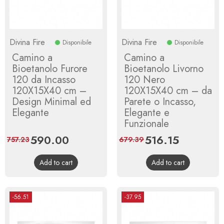
Divina Fire
Divina Fire
Disponibile
Disponibile
Camino a
Camino a
Bioetanolo Furore
Bioetanolo Livorno
120 da Incasso
120 Nero
120X15X40 cm –
120X15X40 cm – da
Design Minimal ed
Parete o Incasso,
Elegante
Elegante e
Funzionale
Price
590.00
Regular
Price
516.15
Regular
757.23
679.39
price
price
Add to cart
Add to cart
-56.51
-37.95